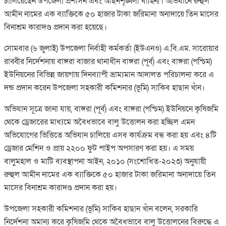
চালিয়েছেন উপজেলা প্রশাসন এবং আইনশৃঙ্খলা বাহিনী। অভিযানে রুহুল
আমীন নামের এক ব্যাক্তিকে ৫০ হাজার টাকা জরিমানা অনাদায়ে তিন মাসের
বিনাশ্রম কারাদণ্ড প্রদান করা হয়েছে।
সোমবার (৬ জুলাই) উপজেলা নির্বাহী কর্মকর্তা (ইউএনও) এ.বি.এম. সারোয়ার
রাব্বীর নির্দেশনায় বাঙ্গরা বাজার থানাধীন বাঙ্গরা (পূর্ব) এবং বাঙ্গরা (পশ্চিম)
ইউনিয়নের বিভিন্ন জায়গায় দিনব্যাপী ভ্রাম্যমান আদালত পরিচালনা করে এ
দন্ড প্রদান করেন উপজেলা সহকারী কমিশনার (ভূমি) সাকিব হাছান খাঁন।
অভিযান সূত্রে জানা যায়, বাঙ্গরা (পূর্ব) এবং বাঙ্গরা (পশ্চিম) ইউনিয়নে কৃষিজমি
থেকে ড্রেজারের মাধ্যমে অবৈধভাবে বালু উত্তোলন করা হচ্ছিল এমন
অভিযোগের ভিত্তিতে অভিযান চালিয়ে এসব কার্যক্রম বন্ধ করা হয় এবং ৪টি
ড্রেজার মেশিন ও প্রায় ২২০০ ফুট পাইপ অপসারণ করা হয়। এ সময়
বালুমহাল ও মাটি ব্যবস্থাপনা আইন, ২০১০ (সংশোধিত-২০২৩) অনুযায়ী
রুহুল আমীন নামের এক ব্যাক্তিকে ৫০ হাজার টাকা জরিমানা অনাদায়ে তিন
মাসের বিনাশ্রম কারাদণ্ড প্রদান করা হয়।
উপজেলা সহকারী কমিশনার (ভূমি) সাকিব হাছান খাঁন বলেন, সরকারি
নির্দেশনা অমান্য করে কৃষিজমি থেকে অবৈধভাবে বালু উত্তোলনের বিরুদ্ধে এ