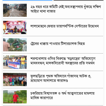
২৯ বছর ধরে কমিটি নেই,অব্যবস্থাপনায় ধুঁকছে দক্ষিণ
আইচা থানা বাজার
লালমোহনে ফেয়ার ডায়াগনস্টিক সেন্টারের উদ্বোধন
ট্রেনের ধাক্কায় পাওয়ার টিলারচালক নিহত
শরণখোলায় ওসির বিরুদ্ধে ‘ষড়যন্ত্রের’ অভিযোগে
মানববন্ধন, মাদকবিরোধী অবস্থানের প্রতি সমর্থন
ফুলছড়িতে পৃথক অভিযানে গাঁজাসহ আটক ৩,
ভ্রাম্যমাণ আদালতে কারাদণ্ড
চকরিয়ায় বিশ্বাসভঙ্গ ও অর্থ আত্মসাতের মামলায়
মানিক কারাগারে