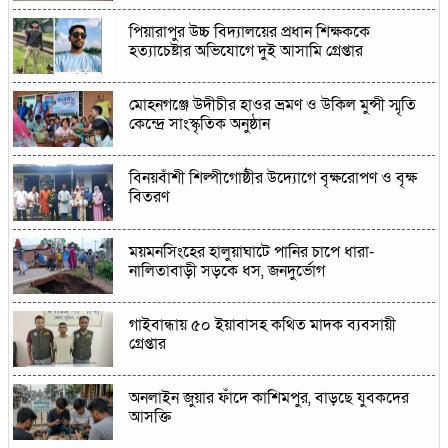
পিয়ারাপুর উচ্চ বিদ্যালয়ের প্রধান শিক্ষককে
হত্যাচেষ্টার অভিযোগে দুই আসামি গ্রেপ্তার
মোহনগঞ্জে উদীচীর হাওর ভ্রমণ ও উকিল মুন্সী স্মৃতি
কেন্দ্রে সাংস্কৃতিক অনুষ্ঠান
বিনয়বাঁশী শিল্পীগোষ্ঠীর উদ্যোগে বৃক্ষরোপণ ও বৃক্ষ
বিতরণ
ময়মনসিংহের হালুয়াঘাটে পানির চাপে ধারা-
নালিতাবাড়ী সড়কে ধস, জনদুর্ভোগ
গাইবান্ধায় ৫০ ইয়াবাসহ কথিত মাদক ব্যবসায়ী
গ্রেপ্তার
অনলাইন জুয়ার ফাঁদে কাশিমপুর, বাড়ছে যুবকদের
আসক্তি