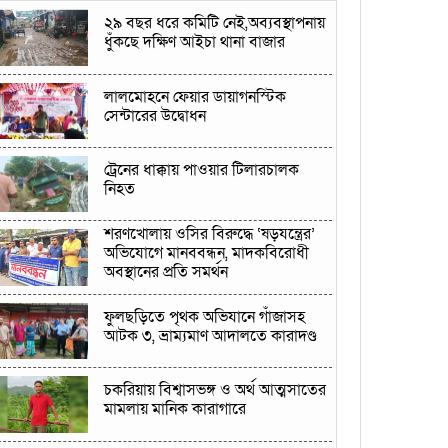
২৯ বছর ধরে কমিটি নেই,অব্যবস্থাপনায়
ধুঁকছে দক্ষিণ আইচা থানা বাজার
লালমোহনে ফেয়ার ডায়াগনস্টিক
সেন্টারের উদ্বোধন
ট্রেনের ধাক্কায় পাওয়ার টিলারচালক
নিহত
শরণখোলায় ওসির বিরুদ্ধে ‘ষড়যন্ত্রের’
অভিযোগে মানববন্ধন, মাদকবিরোধী
অবস্থানের প্রতি সমর্থন
ফুলছড়িতে পৃথক অভিযানে গাঁজাসহ
আটক ৩, ভ্রাম্যমাণ আদালতে কারাদণ্ড
চকরিয়ায় বিশ্বাসভঙ্গ ও অর্থ আত্মসাতের
মামলায় মানিক কারাগারে