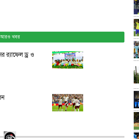
আরও খবর
র র‍্যাফেল ড্র ও
েন