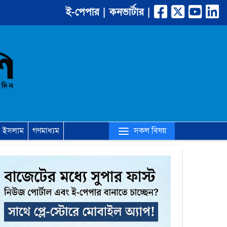
ই-পেপার |
কনভার্টার |
(current)
সকল বিষয়
ইসলাম
গণমাধ্যম