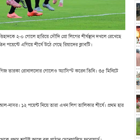
িহাদকে ২-০ গোলে হারিয়ে সৌদি প্রো লিগের শীর্ষস্থান দখলে রেখেছে
ন পয়েন্টে এগিয়ে শীর্ষে উঠে গেছে রিয়াদের ক্লাবটি।
্তুগিজ তারকা রোনালদোর গোলেও অ্যাসিস্ট করেন তিনি। ৩৫ মিনিটে
আল-নাসর। ১২ পয়েন্ট নিয়ে তারা এখন লিগ তালিকার শীর্ষে। প্রথম হার
 থেকে প্রথম শটেই জালে বল পাঠান সেনেগালিস ফরোয়ার্ড।