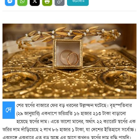
ফটোকার্ড
শের স্বর্ণের বাজারে ফের বড় ধরনের উল্লম্ফন ঘটেছে। বৃহস্পতিবার
দে
(২৯ জানুয়ারি) একধাপে ভরিপ্রতি ১৬ হাজার ২১৩ টাকা বাড়ানো
হয়েছে স্বর্ণের দাম। এতে ভালো মানের, অর্থাৎ ২২ ক্যারেট স্বর্ণের এক
ভরির দাম দাঁড়িয়েছে ২ লাখ ৮৬ হাজার ১ টাকা, যা দেশের ইতিহাসে সর্বোচ্চ।
একসঙ্গে একবারে এত বড় অঙ্কে এর আগে কখনও স্বর্ণের দাম বৃদ্ধি পায়নি।