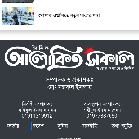
পোশাক রপ্তানিতে নতুন ধাক্কার শঙ্কা
সম্পাদক ও প্রকাশকঃ
মোঃ নজরুল ইসলাম
নির্বাহী সম্পাদকঃ
ব্যবস্থাপনা সম্পাদকঃ
সাইফুল ইসলাম সুমন
শহীদুল ইসলাম রুমন
01911319912
01977887050
জাতীয়
স্বদেশ
দুনিয়া
রাজনীতি
তথ্য প্রযুক্তি