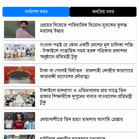
সর্বশেষ খবর
জনপ্রিয় খবর
প্রেমের বিয়েতে পারিবারিক বিরোধ-যুবকের ঝুলন্ত
মরদেহ উদ্ধার
সংবাদ পত্রই যে কোন একটি দেশের মূল চালিকা শক্তি
- টাঙ্গাইলে সাপ্তাহিক সময় তরঙ্গ পত্রিকার প্রকাশনা
অনুষ্ঠানে প্রতিমন্ত্রী টুকু
টাকা না পেলেই নির্যাতন : রাজশাহী কেন্দ্রীয় কারাগারে
কারারক্ষী রাসেলের দৌরাত্ম্য
টাঙ্গাইলে মাদরাসা ও এতিমখানার প্রায় সাড়ে তিন
হাজার শিক্ষার্থীকে দুপুরের খাবার খাওয়ালেন প্রতিমন্ত্রী
টুকু
নোয়াখালীতে তিন হত্যা মামলার আসামি গ্রেপ্তার