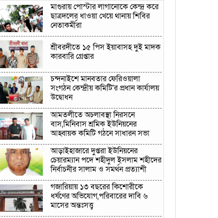
মাগুরায় পোস্টার লাগানোকে কেন্দ্র করে
ছাত্রদলের ধাওয়া খেয়ে থানায় শিবির
নেতাকর্মীরা
শ্রীবরদীতে ১৫ পিস ইয়াবাসহ দুই মাদক
কারবারি গ্রেপ্তার
চন্দনাইশে মানবতার ফেরিওয়ালা
সংগঠন কেন্দ্রীয় কমিটি'র প্রধান কার্যালয়
উদ্বোধন
আমতলীতে অচলাবস্থা নিরসনে
বাস,মিনিবাস শ্রমিক ইউনিয়নের
আহ্বায়ক কমিটি গঠনে সাধারন সভা
আড়াইহাজারে দুপ্তরা ইউনিয়নের
চেয়ারম্যান পদে শহীদুল ইসলাম শহীদের
নির্বাচনীর সালাম ও সমর্থন প্রত্যাশী
গজারিয়ায় ১৩ বছরের কিশোরীকে
ধর্ষণের অভিযোগ,পরিবারের দাবি ৬
মাসের অন্তঃসত্ত্ব