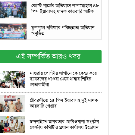
কোস্ট গার্ডের অভিযানে লালমোহনে ৪৮
পিস ইয়াবাসহ মাদক কারবারি আটক
ফুলপুরে পরিষ্কার পরিচ্ছন্নতা অভিযান
অনুষ্ঠিত
পিয়ারাপুর উচ্চ বিদ্যালয়ের প্রধান
শিক্ষককে হত্যাচেষ্টার অভিযোগে দুই
এই সম্পর্কিত আরও খবর
আসামি গ্রেপ্তার
মোহনগঞ্জে উদীচীর হাওর ভ্রমণ ও উকিল
মাগুরায় পোস্টার লাগানোকে কেন্দ্র করে
মুন্সী স্মৃতি কেন্দ্রে সাংস্কৃতিক অনুষ্ঠান
ছাত্রদলের ধাওয়া খেয়ে থানায় শিবির
নেতাকর্মীরা
বিনয়বাঁশী শিল্পীগোষ্ঠীর উদ্যোগে
বৃক্ষরোপণ ও বৃক্ষ বিতরণ
শ্রীবরদীতে ১৫ পিস ইয়াবাসহ দুই মাদক
কারবারি গ্রেপ্তার
ময়মনসিংহের হালুয়াঘাটে পানির চাপে
চন্দনাইশে মানবতার ফেরিওয়ালা সংগঠন
ধারা-নালিতাবাড়ী সড়কে ধস, জনদুর্ভোগ
কেন্দ্রীয় কমিটি'র প্রধান কার্যালয় উদ্বোধন