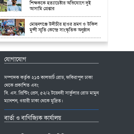
শিক্ষককে হত্যাচেষ্টার অভিযোগে দুই
আসামি গ্রেপ্তার
মোহনগঞ্জে উদীচীর হাওর ভ্রমণ ও উকিল
মুন্সী স্মৃতি কেন্দ্রে সাংস্কৃতিক অনুষ্ঠান
যোগাযোগ
সম্পাদক কর্তৃক ২১৩ কালভার্ট রোড, ফকিরাপুল ঢাকা
থেকে প্রকাশিত এবং
বি. এস. প্রিন্টিং প্রেস, ৫২/২ টয়েনবী সার্কুলার রোড মামুন
ম্যানশন, ওয়ারী ঢাকা থেকে মুদ্রিত।
বার্তা ও বাণিজ্যিক কার্যালয়