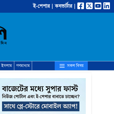
ই-পেপার |
কনভার্টার |
(current)
সকল বিষয়
ইসলাম
গণমাধ্যম