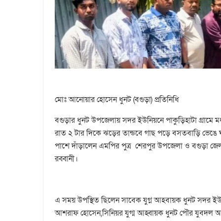
মোঃ আনোয়ার হোসেন ধুনট (বগুড়া) প্রতিনিধি
বগুড়ার ধুনট উপজেলায় সদর ইউনিয়নে পাকুড়িহাটা গ্রামে ম
রাত ২ টার দিকে ঝড়ের তান্ডবে গাছ পড়ে বসতবাড়ি ভেঙে ঘরে
পাশে দাঁড়ালেন এমপির পুত্র শেরপুর উপজেলা ও বগুড়া জে
রব্বানী।
এ সময় উপস্থিত ছিলেন সাবেক যুগ্ন আহবায়ক ধুনট সদর 
আশরাফ হোসেন,সিনিয়র যুগ্ম আহ্বায়ক ধুনট পৌর যুবদল