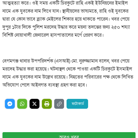
আত্মহত্যা করে। ওই সময় একটি চিরকুটে রাহি একই ইউনিয়নের ইমাইল
নামে এক যুবকের নাম লিখে যান। স্থানীয়দের ভাষ্যমতে, রাহি ওই যুবকের
দ্বারা যে কোন ভাবে ব্ল্যাক মেইলের শিকার হয়ে থাকতে পারেন। খবর পেয়ে
দুপুর ১টার দিকে পুলিশ মরদেহ উদ্ধার করে ময়না তদন্তের জন্য ২৫০ শয্যা
বিশিষ্ট নোয়াখালী জেনারেল হাসপাতালের মর্গে প্রেরণ করে।
বেগমগঞ্জ থানার উপপরিদর্শক (এসআই) মো. নুরুজ্জামান বলেন, খবর পেয়ে
মরদেহ উদ্ধার করা হয়েছে। ঘটনাস্থল থেকে পাওয়া একটি চিরকুটে ইসমাইল
নামে এক যুবকের নাম উল্লেখ রয়েছে। নিহতের পরিবারের পক্ষ থেকে লিখিত
অভিযোগ পেলে আইনগত ব্যবস্থা গ্রহণ করা হবে।
ফটোকার্ড
আরও খবর