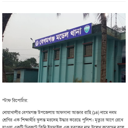
স্টাফ রিপোর্টার:
নোয়াখালীর বেগমগঞ্জ উপজেলায় আফসানা আক্তার রাহি (১৪) নামে নবম
শ্রেণির এক শিক্ষার্থীর ঝুলন্ত মরদেহ উদ্ধার করেছে পুলিশ। মৃত্যুর আগে রেখে
যাওয়া একটি চিরকুটে তিনি ইসমাইল এক যুবকের নাম উল্লেখ করেছেন বলে