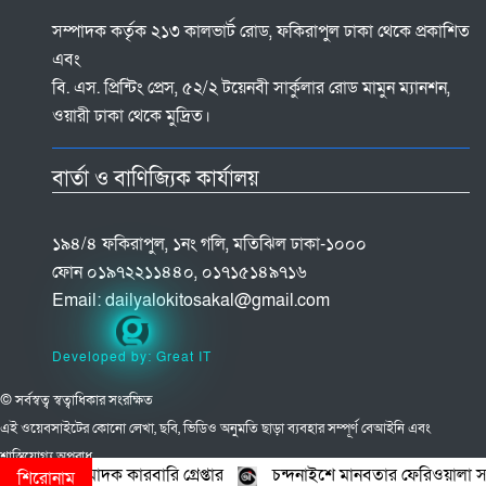
সম্পাদক কর্তৃক ২১৩ কালভার্ট রোড, ফকিরাপুল ঢাকা থেকে প্রকাশিত
এবং
বি. এস. প্রিন্টিং প্রেস, ৫২/২ টয়েনবী সার্কুলার রোড মামুন ম্যানশন,
ওয়ারী ঢাকা থেকে মুদ্রিত।
বার্তা ও বাণিজ্যিক কার্যালয়
১৯৪/৪ ফকিরাপুল, ১নং গলি, মতিঝিল ঢাকা-১০০০
ফোন ০১৯৭২২১১৪৪০, ০১৭১৫১৪৯৭১৬
Email:
dailyalokitosakal@gmail.com
Developed by: Great IT
© সর্বস্বত্ব স্বত্বাধিকার সংরক্ষিত
এই ওয়েবসাইটের কোনো লেখা, ছবি, ভিডিও অনুমতি ছাড়া ব্যবহার সম্পূর্ণ বেআইনি এবং
শাস্তিযোগ্য অপরাধ
দক কারবারি গ্রেপ্তার
চন্দনাইশে মানবতার ফেরিওয়ালা সংগঠন কেন্দ্রীয় কম
শিরোনাম