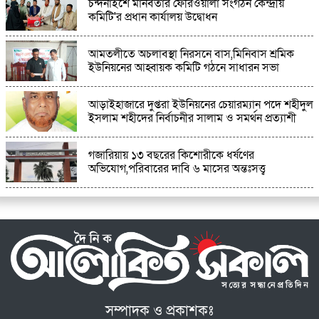
চন্দনাইশে মানবতার ফেরিওয়ালা সংগঠন কেন্দ্রীয়
কমিটি'র প্রধান কার্যালয় উদ্বোধন
আমতলীতে অচলাবস্থা নিরসনে বাস,মিনিবাস শ্রমিক
ইউনিয়নের আহ্বায়ক কমিটি গঠনে সাধারন সভা
আড়াইহাজারে দুপ্তরা ইউনিয়নের চেয়ারম্যান পদে শহীদুল
ইসলাম শহীদের নির্বাচনীর সালাম ও সমর্থন প্রত্যাশী
গজারিয়ায় ১৩ বছরের কিশোরীকে ধর্ষণের
অভিযোগ,পরিবারের দাবি ৬ মাসের অন্তঃসত্ত্ব
সম্পাদক ও প্রকাশকঃ