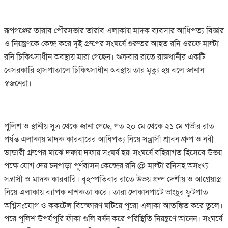
রূপগঞ্জের তারাব পৌরসভার তারাব এলাকায় মাদক ব্যবসার আধিপত্য বিস্তার
ও নিয়ন্ত্রণকে কেন্দ্র করে দুই গ্রুপের সংঘর্ষে গুরুতর আহত রনি ওরফে মাল্টা
রনি চিকিৎসাধীন অবস্থায় মারা গেছেন। শুক্রবার রাতে রাজধানীর একটি
বেসরকারি হাসপাতালে চিকিৎসাধীন অবস্থায় তার মৃত্যু হয় বলে জানান
স্বজনেরা।
পুলিশ ও স্থানীয় সুত্র থেকে জানা গেছে, গত ২০ মে থেকে ২১ মে গভীর রাত
পর্যন্ত এলাকায় মাদক কারবারের আধিপত্য নিয়ে সন্ত্রাসী শ্রাবন গ্রুপ ও নবী
ভান্ডারী গ্রুপের মাঝে দফায় দফায় সংঘর্ষ হয়৷ সংঘর্ষে বহিরাগত হিসেবে উভয়
পক্ষে যোগ দেয় চনপাড়া পূর্ণবাসন কেন্দ্রের রনি @ মাল্টা রনিসহ অসংখ্য
সন্ত্রাসী ও মাদক কারবারি। বৃহস্পতিবার রাতে উভয় গ্রুপ দেশীয় ও আগ্নেয়াস্ত্র
নিয়ে এলাকায় ব্যাপক নাশকতা করে। তারা দোকানপাটে ভাংচুর ফুটপাত
অগ্নিসংযোগ ও ককটেল বিস্ফোরণ ঘটিয়ে পুরো এলাকা আতঙ্কিত করে তুলে।
পরে পুলিশ উপর্যপুরি ফাঁকা গুলি বর্ষন করে পরিস্থিতি নিয়ন্ত্রণে আনেন। সংঘর্ষে