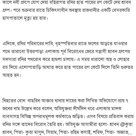
কালে নবী গ্রুপে যোগ দেয়া বহিরাগত রনির হাত পায়ের রগ কেটে দেয় শ্রাবন
গ্রুপ। পরে শুক্রবার রাতে চিকিৎসাধীন অবস্থায় রাজধানীর একটি বেসরকারি
হাসপাতালে মৃত্যু হয় তার।
এদিকে, রনির পরিবারের দাবি, বৃহস্পতিবার রাতে ফলের আড়তে যাওয়ার
পথে তারাবো উত্তরপাড়া এলাকায় পূর্ব বিরোধের জেরে সন্ত্রাসী শ্রাবন গ্রুপের
সদস্যরা রনির পথরোধ করে হামলা চালায়। এ সময় ধারালো অস্ত্র ও লোহার
রড দিয়ে এলোপাতাড়ি আঘাত করে হাত পায়ের রগ কেটে দিলে তিনি গুরুতর
আহত হন।
নিহতের বোন নাছরিন আক্তার থানায় দায়ের করা লিখিত অভিযোগে প্রায় ৭
জনের নাম উল্লেখ করে বলেন, অভিযুক্তরা দীর্ঘদিন ধরে এলাকায় মাদক
ব্যবসাসহ বিভিন্ন অপরাধমূলক কর্মকাণ্ডে জড়িত। এসব বিষয়ে প্রতিবাদ করায়
রনির সঙ্গে তাদের বিরোধ তৈরি হয়। অভিযুক্ত আসামীরা হলো- শ্রাবন @কুত্তা
শ্রাবন, পিতা- কুত্তা মাসুদ, সিয়াম, পিতা- রহিম কসাই, শরিফ, পিতা- অজ্ঞাত, ,