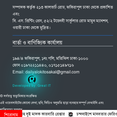
সম্পাদক কর্তৃক ২১৩ কালভার্ট রোড, ফকিরাপুল ঢাকা থেকে প্রকাশিত
এবং
বি. এস. প্রিন্টিং প্রেস, ৫২/২ টয়েনবী সার্কুলার রোড মামুন ম্যানশন,
ওয়ারী ঢাকা থেকে মুদ্রিত।
বার্তা ও বাণিজ্যিক কার্যালয়
১৯৪/৪ ফকিরাপুল, ১নং গলি, মতিঝিল ঢাকা-১০০০
ফোন ০১৯৭২২১১৪৪০, ০১৭১৫১৪৯৭১৬
Email:
dailyalokitosakal@gmail.com
Developed by: Great IT
© সর্বস্বত্ব স্বত্বাধিকার সংরক্ষিত
এই ওয়েবসাইটের কোনো লেখা, ছবি, ভিডিও অনুমতি ছাড়া ব্যবহার সম্পূর্ণ বেআইনি এবং
শাস্তিযোগ্য অপরাধ
ই মাদক কারবারি গ্রেপ্তার
চন্দনাইশে মানবতার ফেরিওয়ালা সংগঠন কেন্দ্রী
শিরোনাম