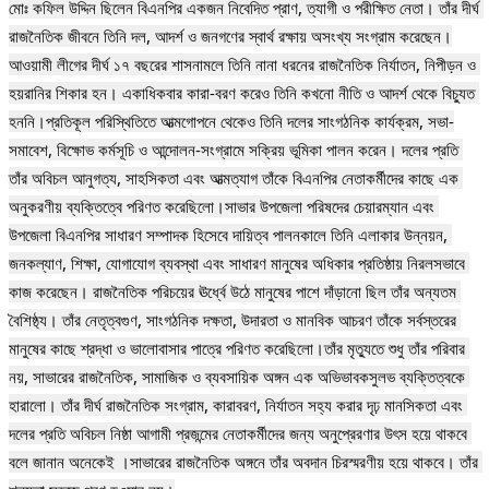
মোঃ কফিল উদ্দিন ছিলেন বিএনপির একজন নিবেদিত প্রাণ, ত্যাগী ও পরীক্ষিত নেতা। তাঁর দীর্ঘ 
রাজনৈতিক জীবনে তিনি দল, আদর্শ ও জনগণের স্বার্থ রক্ষায় অসংখ্য সংগ্রাম করেছেন।
আওয়ামী লীগের দীর্ঘ ১৭ বছরের শাসনামলে তিনি নানা ধরনের রাজনৈতিক নির্যাতন, নিপীড়ন ও 
হয়রানির শিকার হন। একাধিকবার কারা-বরণ করেও তিনি কখনো নীতি ও আদর্শ থেকে বিচ্যুত 
হননি।প্রতিকূল পরিস্থিতিতে আত্মগোপনে থেকেও তিনি দলের সাংগঠনিক কার্যক্রম, সভা-
সমাবেশ, বিক্ষোভ কর্মসূচি ও আন্দোলন-সংগ্রামে সক্রিয় ভূমিকা পালন করেন। দলের প্রতি 
তাঁর অবিচল আনুগত্য, সাহসিকতা এবং আত্মত্যাগ তাঁকে বিএনপির নেতাকর্মীদের কাছে এক 
অনুকরণীয় ব্যক্তিত্বে পরিণত করেছিলো।সাভার উপজেলা পরিষদের চেয়ারম্যান এবং 
উপজেলা বিএনপির সাধারণ সম্পাদক হিসেবে দায়িত্ব পালনকালে তিনি এলাকার উন্নয়ন, 
জনকল্যাণ, শিক্ষা, যোগাযোগ ব্যবস্থা এবং সাধারণ মানুষের অধিকার প্রতিষ্ঠায় নিরলসভাবে 
কাজ করেছেন। রাজনৈতিক পরিচয়ের ঊর্ধ্বে উঠে মানুষের পাশে দাঁড়ানো ছিল তাঁর অন্যতম 
বৈশিষ্ঠ্য। তাঁর নেতৃত্বগুণ, সাংগঠনিক দক্ষতা, উদারতা ও মানবিক আচরণ তাঁকে সর্বস্তরের 
মানুষের কাছে শ্রদ্ধা ও ভালোবাসার পাত্রে পরিণত করেছিলো।তাঁর মৃত্যুতে শুধু তাঁর পরিবার 
নয়, সাভারের রাজনৈতিক, সামাজিক ও ব্যবসায়িক অঙ্গন এক অভিভাবকসুলভ ব্যক্তিত্বকে 
হারালো। তাঁর দীর্ঘ রাজনৈতিক সংগ্রাম, কারাবরণ, নির্যাতন সহ্য করার দৃঢ় মানসিকতা এবং 
দলের প্রতি অবিচল নিষ্ঠা আগামী প্রজন্মের নেতাকর্মীদের জন্য অনুপ্রেরণার উৎস হয়ে থাকবে 
বলে জানান অনেকেই ।সাভারের রাজনৈতিক অঙ্গনে তাঁর অবদান চিরস্মরণীয় হয়ে থাকবে। তাঁর 