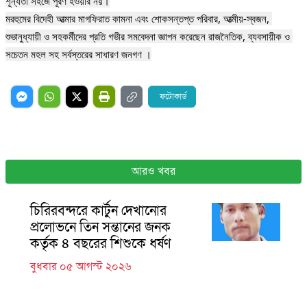
শূন্যতা সহজে পূরণ হওয়ার নয়।

মরহুমের বিদেহী আত্মার মাগফিরাত কামনা এবং শোকসন্তপ্ত পরিবার, আত্মীয়-স্বজন, 
শুভানুধ্যায়ী ও সহকর্মীদের প্রতি গভীর সমবেদনা জ্ঞাপন করেছেন রাজনৈতিক, ব্যবসায়ীক ও 
সচেতন মহল সহ সর্বস্তরের সাধারণ জনগণ ।
ফটোকার্ড
আরও খবর
চিরিরবন্দরে কার্টুন দেখানোর
প্রলোভনে তিন সন্তানের জনক
কর্তৃক ৪ বছরের শিশুকে ধর্ষণ
বুধবার ০৫ আগস্ট ২০২৬