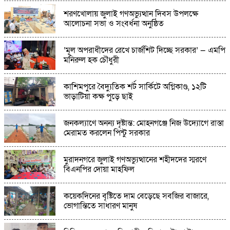
কিশোরগঞ্জের অষ্টগ্রামে জুলাই যোদ্ধাদের জমকালো
শরণখোলায় জুলাই গণঅভ্যুত্থান দিবস উপলক্ষে
সংবর্ধনা:"জুলাই চেতনায় বৈষম্যহীন দেশ গড়ার
আলোচনা সভা ও সংবর্ধনা অনুষ্ঠিত
সংকল্প"
গণঅভ্যুত্থান দিবস ২০২৬ উপলক্ষে আলোচনা সভা
‘মূল অপরাধীদের রেখে চার্জশিট দিচ্ছে সরকার’ — এমপি
অনুষ্ঠিত
মনিরুল হক চৌধুরী
কাশিমপুরে বৈদ্যুতিক শর্ট সার্কিটে অগ্নিকাণ্ড, ১২টি
পত্নীতলায় যথাযোগ্য মর্যাদায় জুলাই গণঅভ্যুত্থান
ভাড়াটিয়া কক্ষ পুড়ে ছাই
দিবস পালিত
জনকল্যাণে অনন্য দৃষ্টান্ত: মোহনগঞ্জে নিজ উদ্যোগে রাস্তা
ধুনটে ১৫ পিস ইয়াবাসহ দুই মাদক ব্যবসায়ী গ্রেপ্তার
মেরামত করলেন পিন্টু সরকার
মুরাদনগরে জুলাই গণঅভ্যুত্থানের শহীদদের স্মরণে
বিএনপির দোয়া মাহফিল
কয়েকদিনের বৃষ্টিতে দাম বেড়েছে সবজির বাজারে,
ভোগান্তিতে সাধারণ মানুষ