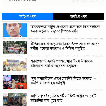
সর্বশেষ খবর
জনপ্রিয় খবর
চিরিরবন্দরে কার্টুন দেখানোর প্রলোভনে তিন সন্তানের
জনক কর্তৃক ৪ বছরের শিশুকে ধর্ষণ
ঐতিহাসিক গণঅভ্যুত্থান দিবস উপলক্ষে রায়গঞ্জে ১১
দলীয় ঐক্যের সমাবেশ ও মিছিল অনুষ্ঠিত
শরণখোলায় জুলাই গণঅভ্যুত্থান দিবস উপলক্ষে
আলোচনা সভা ও সংবর্ধনা অনুষ্ঠিত
‘মূল অপরাধীদের রেখে চার্জশিট দিচ্ছে সরকার’ —
এমপি মনিরুল হক চৌধুরী
কাশিমপুরে বৈদ্যুতিক শর্ট সার্কিটে অগ্নিকাণ্ড, ১২টি
ভাড়াটিয়া কক্ষ পুড়ে ছাই