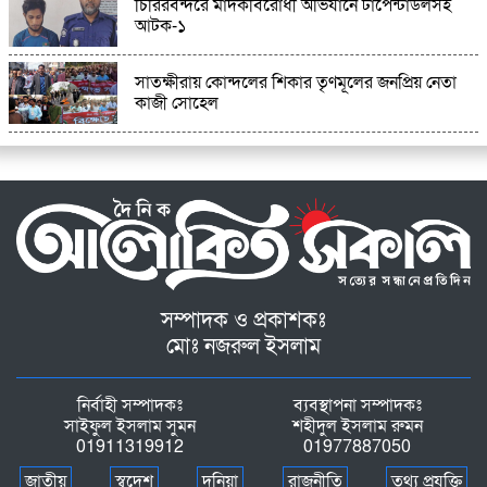
চিরিরবন্দরে মাদকবিরোধী অভিযানে টাপেন্টাডলসহ
আটক-১
সাতক্ষীরায় কোন্দলের শিকার তৃণমূলের জনপ্রিয় নেতা
কাজী সোহেল
সম্পাদক ও প্রকাশকঃ
মোঃ নজরুল ইসলাম
নির্বাহী সম্পাদকঃ
ব্যবস্থাপনা সম্পাদকঃ
সাইফুল ইসলাম সুমন
শহীদুল ইসলাম রুমন
01911319912
01977887050
জাতীয়
স্বদেশ
দুনিয়া
রাজনীতি
তথ্য প্রযুক্তি