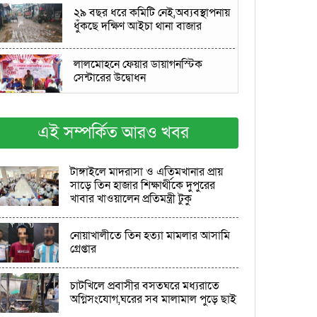
২৯ বছর ধরে কমিটি নেই,অব্যবস্থাপনায়
ধুঁকছে দক্ষিণ আইচা থানা বাজার
লালমোহনে ফেয়ার ডায়াগনস্টিক
সেন্টারের উদ্বোধন
ট্রেনের ধাক্কায় পাওয়ার টিলারচালক
এই সম্পর্কিত আরও খবর
নিহত
শরণখোলায় ওসির বিরুদ্ধে ‘ষড়যন্ত্রের’
টাঙ্গাইলে মাদরাসা ও এতিমখানার প্রায়
অভিযোগে মানববন্ধন, মাদকবিরোধী
সাড়ে তিন হাজার শিক্ষার্থীকে দুপুরের
অবস্থানের প্রতি সমর্থন
খাবার খাওয়ালেন প্রতিমন্ত্রী টুকু
ফুলছড়িতে পৃথক অভিযানে গাঁজাসহ
আটক ৩, ভ্রাম্যমাণ আদালতে কারাদণ্ড
নোয়াখালীতে তিন হত্যা মামলার আসামি
গ্রেপ্তার
চকরিয়ায় বিশ্বাসভঙ্গ ও অর্থ আত্মসাতের
মামলায় মানিক কারাগারে
চাটখিলে প্রবাসীর বসতঘরে মধ্যরাতে
অগ্নিসংযোগ,ঘরের সব মালামাল পুড়ে ছাই