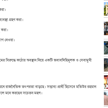
 করা।
্যবস্থা গ্রহণ করা।
লু করা।
্যোগ নেওয়া।
িয়মের বিরুদ্ধে কঠোর অবস্থান নিয়ে একটি জবাবদিহিমূলক ও সেবামুখী
য়নে রাজনৈতিক তৎপরতা বাড়ছে। সম্ভাব্য প্রার্থী হিসেবে মতিউর রহমান
েছে বলে মনে করছেন সচেতন মহল।