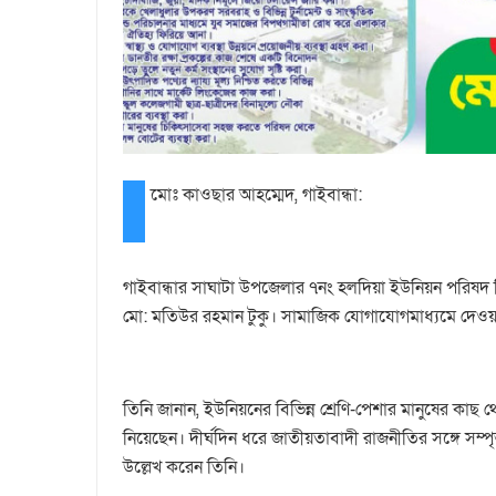
‎মোঃ কাওছার আহম্মেদ, গাইবান্ধা:
‎গাইবান্ধার সাঘাটা উপজেলার ৭নং হলদিয়া ইউনিয়ন পরিষদ নি
মো: মতিউর রহমান টুকু। সামাজিক যোগাযোগমাধ্যমে দেওয়া
‎তিনি জানান, ইউনিয়নের বিভিন্ন শ্রেণি-পেশার মানুষের কাছ থ
নিয়েছেন। দীর্ঘদিন ধরে জাতীয়তাবাদী রাজনীতির সঙ্গে সম্
উল্লেখ করেন তিনি।