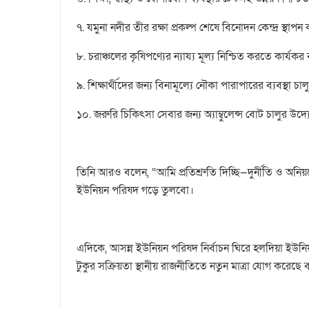
‎৭. যমুনা নদীর তীর রক্ষা প্রকল্প শেষে বিনোদন কেন্দ্র স্থাপন
‎৮. চরাঞ্চলের কৃষিপণ্যের ন্যায্য মূল্য নিশ্চিত করতে কার্যকর ব
‎৯. শিক্ষার্থীদের জন্য বিনামূল্যে নৌকা পারাপারের ব্যবস্থা চা
‎১০. জরুরি চিকিৎসা সেবার জন্য অ্যাম্বুলেন্স বোট চালুর উদ
‎তিনি আরও বলেন, “আমি প্রতিশ্রুতি দিচ্ছি—দুর্নীতি ও অন
ইউনিয়ন পরিষদ গড়ে তুলবো।
‎এদিকে, আসন্ন ইউনিয়ন পরিষদ নির্বাচন ঘিরে হলদিয়া ইউনি
টুকুর সক্রিয়তা স্থানীয় রাজনীতিতে নতুন মাত্রা যোগ কর