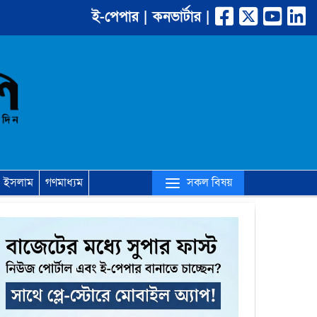
ই-পেপার |
কনভার্টার |
(current)
সকল বিষয়
ইসলাম
গণমাধ্যম