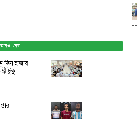
আরও খবর
ড়ে তিন হাজার
্রী টুকু
্তার