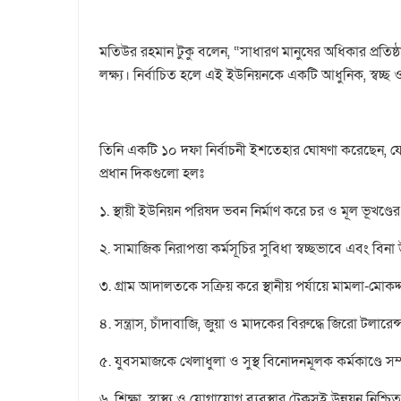
‎মতিউর রহমান টুকু বলেন, “সাধারণ মানুষের অধিকার প্রত
লক্ষ্য। নির্বাচিত হলে এই ইউনিয়নকে একটি আধুনিক, স্বচ্
‎তিনি একটি ১০ দফা নির্বাচনী ইশতেহার ঘোষণা করেছেন, যে
প্রধান দিকগুলো হলঃ
‎১. স্থায়ী ইউনিয়ন পরিষদ ভবন নির্মাণ করে চর ও মূল ভূখণ্ডের
‎২. সামাজিক নিরাপত্তা কর্মসূচির সুবিধা স্বচ্ছভাবে এব
‎৩. গ্রাম আদালতকে সক্রিয় করে স্থানীয় পর্যায়ে মামলা-মোক
‎৪. সন্ত্রাস, চাঁদাবাজি, জুয়া ও মাদকের বিরুদ্ধে জিরো টলারেন
‎৫. যুবসমাজকে খেলাধুলা ও সুস্থ বিনোদনমূলক কর্মকাণ্ডে সম্
‎৬. শিক্ষা, স্বাস্থ্য ও যোগাযোগ ব্যবস্থার টেকসই উন্নয়ন নিশ্চ