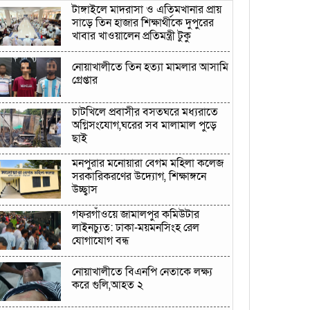
টাঙ্গাইলে মাদরাসা ও এতিমখানার প্রায়
সাড়ে তিন হাজার শিক্ষার্থীকে দুপুরের
খাবার খাওয়ালেন প্রতিমন্ত্রী টুকু
নোয়াখালীতে তিন হত্যা মামলার আসামি
গ্রেপ্তার
চাটখিলে প্রবাসীর বসতঘরে মধ্যরাতে
অগ্নিসংযোগ,ঘরের সব মালামাল পুড়ে
ছাই
মনপুরার মনোয়ারা বেগম মহিলা কলেজ
সরকারিকরণের উদ্যোগ, শিক্ষাঙ্গনে
উচ্ছ্বাস
গফরগাঁওয়ে জামালপুর কমিউটার
লাইনচ্যুত: ঢাকা-ময়মনসিংহ রেল
যোগাযোগ বন্ধ
নোয়াখালীতে বিএনপি নেতাকে লক্ষ্য
করে গুলি,আহত ২