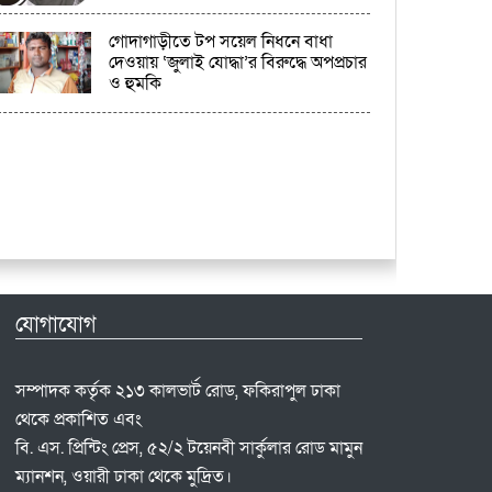
গোদাগাড়ীতে টপ সয়েল নিধনে বাধা
দেওয়ায় ‘জুলাই যোদ্ধা’র বিরুদ্ধে অপপ্রচার
ও হুমকি
যোগাযোগ
সম্পাদক কর্তৃক ২১৩ কালভার্ট রোড, ফকিরাপুল ঢাকা
থেকে প্রকাশিত এবং
বি. এস. প্রিন্টিং প্রেস, ৫২/২ টয়েনবী সার্কুলার রোড মামুন
ম্যানশন, ওয়ারী ঢাকা থেকে মুদ্রিত।