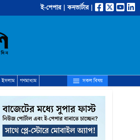
ই-পেপার |
কনভার্টার |
(current)
সকল বিষয়
ইসলাম
গণমাধ্যম