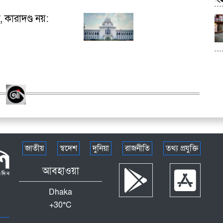
 কারাদণ্ড নয়:
জাতীয়
স্বদেশ
দুনিয়া
রাজনীতি
তথ্য প্রযুক্তি
আবহাওয়া
Dhaka
+
30°
C