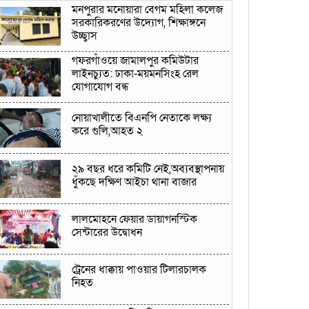
মনপুরার মনোয়ারা বেগম মহিলা কলেজ
সরকারিকরণের উদ্যোগ, শিক্ষাঙ্গনে
উচ্ছ্বাস
গফরগাঁওয়ে জামালপুর কমিউটার
লাইনচ্যুত: ঢাকা-ময়মনসিংহ রেল
যোগাযোগ বন্ধ
নোয়াখালীতে বিএনপি নেতাকে লক্ষ্য
করে গুলি,আহত ২
২৯ বছর ধরে কমিটি নেই,অব্যবস্থাপনায়
ধুঁকছে দক্ষিণ আইচা থানা বাজার
লালমোহনে ফেয়ার ডায়াগনস্টিক
সেন্টারের উদ্বোধন
ট্রেনের ধাক্কায় পাওয়ার টিলারচালক
নিহত