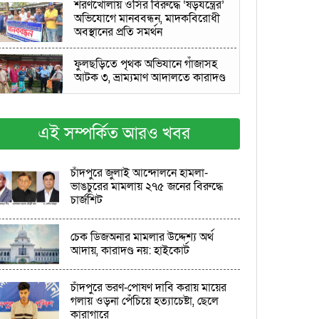
শরণখোলায় ওসির বিরুদ্ধে ‘ষড়যন্ত্রের’
অভিযোগে মানববন্ধন, মাদকবিরোধী
অবস্থানের প্রতি সমর্থন
ফুলছড়িতে পৃথক অভিযানে গাঁজাসহ
আটক ৩, ভ্রাম্যমাণ আদালতে কারাদণ্ড
চকরিয়ায় বিশ্বাসভঙ্গ ও অর্থ আত্মসাতের
মামলায় মানিক কারাগারে
এই সম্পর্কিত আরও খবর
চাঁদপুরে জুলাই আন্দোলনে হামলা-
আত্রাইয়ে ট্রাক্টর চুরি
ভাঙচুরের মামলায় ২৭৫ জনের বিরুদ্ধে
চার্জশিট
লালপুরে দুর্ধর্ষ ছিনতাই: দুই আসামি
গ্রেপ্তার, উদ্ধার লুণ্ঠিত টাকা
চেক ডিজঅনার মামলার উদ্দেশ্য অর্থ
আদায়, কারাদণ্ড নয়: হাইকোর্ট
কান্দিপাড়ায় আনন্দ মিছিল: জে এল–
১৪৩ নং মৌজায় উপজেলা সদর চূড়ান্ত
চাঁদপুরে ভরণ-পোষণ দাবি করায় মায়ের
গলায় ওড়না পেঁচিয়ে হত্যাচেষ্টা, ছেলে
কারাগারে
হালুয়াঘাট-ধোবাউড়ায় বিকেএসপির