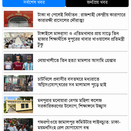
সর্বশেষ খবর
জনপ্রিয় খবর
টাকা না পেলেই নির্যাতন : রাজশাহী কেন্দ্রীয় কারাগারে
কারারক্ষী রাসেলের দৌরাত্ম্য
টাঙ্গাইলে মাদরাসা ও এতিমখানার প্রায় সাড়ে তিন
হাজার শিক্ষার্থীকে দুপুরের খাবার খাওয়ালেন প্রতিমন্ত্রী
টুকু
নোয়াখালীতে তিন হত্যা মামলার আসামি গ্রেপ্তার
চাটখিলে প্রবাসীর বসতঘরে মধ্যরাতে
অগ্নিসংযোগ,ঘরের সব মালামাল পুড়ে ছাই
মনপুরার মনোয়ারা বেগম মহিলা কলেজ
সরকারিকরণের উদ্যোগ, শিক্ষাঙ্গনে উচ্ছ্বাস
গফরগাঁওয়ে জামালপুর কমিউটার লাইনচ্যুত: ঢাকা-
ময়মনসিংহ রেল যোগাযোগ বন্ধ