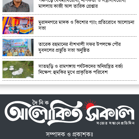
পঞ্চগড়ে বৈষম্যবিরোধী, নাশকতা ও সন্ত্রাসবিরোধী
মাললায় কাজী আল তারিক গ্রেপ্তার
মুরাদনগরে মাদক ও কিশোর গ্যাং প্রতিরোধে আলোচনা
সভা
তারেক রহমানের বাঁশখালী সফর উপলক্ষে পৌর
যুবদলের প্রস্তুতি সভা অনুষ্ঠিত
সাতছড়ি ও রামগঙ্গায় পর্যটকদের অনিয়ন্ত্রিত বর্জ্য
নিক্ষেপ: হুমকির মুখে প্রাকৃতিক পরিবেশ
সম্পাদক ও প্রকাশকঃ