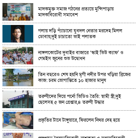
সাতছড়ি ও রামগঙ্গায় পর্যটকদের অনিয়ন্ত্রিত বর্জ্য
মাদকমুক্ত সমাজ গঠনের প্রত্যয়ে মুন্সিপাড়ায়
নিক্ষেপ: হুমকির মুখে প্রাকৃতিক পরিবেশ
মাদকবিরোধী সমাবেশ
ফুলবাড়ীয়া এনসিপির আহ্বায়ক মনজুরুল হক, সদস্য
গলায় দড়ি প্যাঁচানো যুবদল নেতার মরদেহ মিলল
সচিব আনোয়ার হোসেন
ডোবায়,দুই চাচাতো ভাই পলাতক
কুমিল্লার ডালপা বিল যেন বর্ষার এক টুকরো হাওর,
নাঙ্গলকোটের দুবাইর বাজারে ‘স্কাই ভিউ ক্যাফ' ও
প্রকৃতির টানে ছুটছেন দর্শনার্থীরা
গেমইস জুনের শুভ উদ্বোধন
১৫ বছর ধরে অতিথি পাখির আশ্রয়স্থল বোদা
তিন বছরেও শেষ হয়নি মৃগী নদীর উপর খড়িয়া ব্রিজের
উপজেলার নাজিরপাড়া গ্রামটি এখন অতিথি পাখির
কাজ: চরম ভোগান্তিতে ১০ হাজার মানুষ
স্বর্গরাজ্য
তরুণীদের দিয়ে পর্নো ভিডিও তৈরি: স্বামী স্ত্রী,দুই
মান্দায় চাঁদা না পেয়ে পুকুরে বিষ প্রয়োগ"প্রায় ৮ লক্ষ
ছেলেসহ ৫ জন গ্রেপ্তার,৪ তরুণী উদ্ধার
টাকার মাছ নিধনের অভিযোগ
প্রকৃতির টানে টাঙ্গুয়ারে, ফিরলেন নিথর দেহ হয়ে
রাণীনগরে গৃহবধূর ঝুলন্ত মরদেহ উদ্ধার