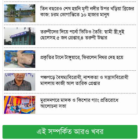
তিন বছরেও শেষ হয়নি মৃগী নদীর উপর খড়িয়া ব্রিজের
কাজ: চরম ভোগান্তিতে ১০ হাজার মানুষ
তরুণীদের দিয়ে পর্নো ভিডিও তৈরি: স্বামী স্ত্রী,দুই
ছেলেসহ ৫ জন গ্রেপ্তার,৪ তরুণী উদ্ধার
প্রকৃতির টানে টাঙ্গুয়ারে, ফিরলেন নিথর দেহ হয়ে
পঞ্চগড়ে বৈষম্যবিরোধী, নাশকতা ও সন্ত্রাসবিরোধী
মাললায় কাজী আল তারিক গ্রেপ্তার
মুরাদনগরে মাদক ও কিশোর গ্যাং প্রতিরোধে
আলোচনা সভা
তারেক রহমানের বাঁশখালী সফর উপলক্ষে পৌর
যুবদলের প্রস্তুতি সভা অনুষ্ঠিত
এই সম্পর্কিত আরও খবর