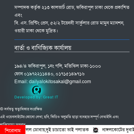
সম্পাদক কর্তৃক ২১৩ কালভার্ট রোড, ফকিরাপুল ঢাকা থেকে প্রকাশিত
এবং
বি. এস. প্রিন্টিং প্রেস, ৫২/২ টয়েনবী সার্কুলার রোড মামুন ম্যানশন,
ওয়ারী ঢাকা থেকে মুদ্রিত।
বার্তা ও বাণিজ্যিক কার্যালয়
১৯৪/৪ ফকিরাপুল, ১নং গলি, মতিঝিল ঢাকা-১০০০
ফোন ০১৯৭২২১১৪৪০, ০১৭১৫১৪৯৭১৬
Email:
dailyalokitosakal@gmail.com
Developed by: Great IT
© সর্বস্বত্ব স্বত্বাধিকার সংরক্ষিত
এই ওয়েবসাইটের কোনো লেখা, ছবি, ভিডিও অনুমতি ছাড়া ব্যবহার সম্পূর্ণ বেআইনি এবং
শাস্তিযোগ্য অপরাধ
িলল ডোবায়,দুই চাচাতো ভাই পলাতক
নাঙ্গলকোটের দুবাইর বাজারে ‘স্কাই
শিরোনাম