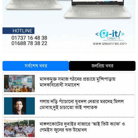
সর্বশেষ খবর
জনপ্রিয় খবর
মাদকমুক্ত সমাজ গঠনের প্রত্যয়ে মুন্সিপাড়ায়
মাদকবিরোধী সমাবেশ
গলায় দড়ি প্যাঁচানো যুবদল নেতার মরদেহ মিলল
ডোবায়,দুই চাচাতো ভাই পলাতক
নাঙ্গলকোটের দুবাইর বাজারে ‘স্কাই ভিউ ক্যাফ' ও
গেমইস জুনের শুভ উদ্বোধন