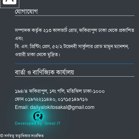
যোগাযোগ
সম্পাদক কর্তৃক ২১৩ কালভার্ট রোড, ফকিরাপুল ঢাকা থেকে প্রকাশিত
এবং
বি. এস. প্রিন্টিং প্রেস, ৫২/২ টয়েনবী সার্কুলার রোড মামুন ম্যানশন,
ওয়ারী ঢাকা থেকে মুদ্রিত।
বার্তা ও বাণিজ্যিক কার্যালয়
১৯৪/৪ ফকিরাপুল, ১নং গলি, মতিঝিল ঢাকা-১০০০
ফোন ০১৯৭২২১১৪৪০, ০১৭১৫১৪৯৭১৬
Email:
dailyalokitosakal@gmail.com
Developed by: Great IT
© সর্বস্বত্ব স্বত্বাধিকার সংরক্ষিত