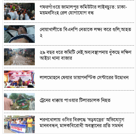
গফরগাঁওয়ে জামালপুর কমিউটার লাইনচ্যুত: ঢাকা-
ময়মনসিংহ রেল যোগাযোগ বন্ধ
নোয়াখালীতে বিএনপি নেতাকে লক্ষ্য করে গুলি,আহত
২
২৯ বছর ধরে কমিটি নেই,অব্যবস্থাপনায় ধুঁকছে দক্ষিণ
আইচা থানা বাজার
লালমোহনে ফেয়ার ডায়াগনস্টিক সেন্টারের উদ্বোধন
ট্রেনের ধাক্কায় পাওয়ার টিলারচালক নিহত
শরণখোলায় ওসির বিরুদ্ধে ‘ষড়যন্ত্রের’ অভিযোগে
মানববন্ধন, মাদকবিরোধী অবস্থানের প্রতি সমর্থন