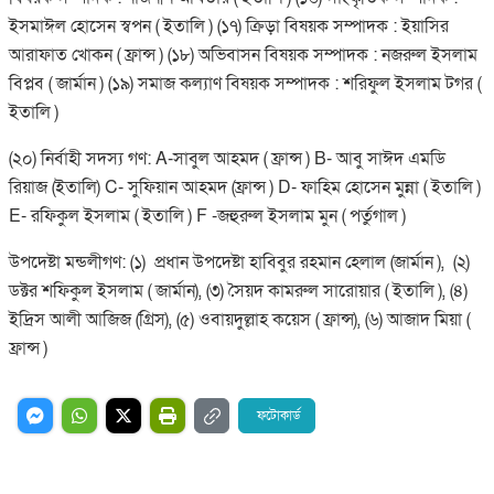
ইসমাঈল হোসেন স্বপন ( ইতালি ) (১৭) ক্রিড়া বিষয়ক সম্পাদক : ইয়াসির
আরাফাত খোকন ( ফ্রান্স ) (১৮) অভিবাসন বিষয়ক সম্পাদক : নজরুল ইসলাম
বিপ্লব ( জার্মান ) (১৯) সমাজ কল্যাণ বিষয়ক সম্পাদক : শরিফুল ইসলাম টগর (
ইতালি )
(২০) নির্বাহী সদস্য গণ: A-সাবুল আহমদ ( ফ্রান্স ) B- আবু সাঈদ এমডি
রিয়াজ (ইতালি) C- সুফিয়ান আহমদ (ফ্রান্স ) D- ফাহিম হোসেন মুন্না ( ইতালি )
E- রফিকুল ইসলাম ( ইতালি ) F -জহুরুল ইসলাম মুন ( পর্তুগাল )
উপদেষ্টা মন্ডলীগণ: (১) প্রধান উপদেষ্টা হাবিবুর রহমান হেলাল (জার্মান ), (২)
ডক্টর শফিকুল ইসলাম ( জার্মান), (৩) সৈয়দ কামরুল সারোয়ার ( ইতালি ), (৪)
ইদ্রিস আলী আজিজ (গ্রিস), (৫) ওবায়দুল্লাহ কয়েস ( ফ্রান্স), (৬) আজাদ মিয়া (
ফ্রান্স )
ফটোকার্ড