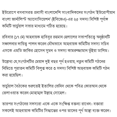
ইউরোপে বসবাসরত প্রবাসী বাংলাদেশি সাংবাদিকদের সংগঠন 'ইউরোপীয়ান
বাংলা জার্নালিস্ট অ্যাসোসিয়েশন' (ইবিজেএ)-এর ২৫ সদস্য বিশিষ্ট পূর্ণাঙ্গ
কমিটি ভার্চুয়াল সভার মাধ্যমে গঠিত হয়েছে।
রবিবার (১৭ মে) আহবায়ক হাবিবুর রহমান হেলালের সভাপতিত্বে অনুষ্ঠানটি
সঞ্চালনার দায়িত্ব পালন করেন যৌথভাবে আহবায়ক কমিটির সদস্য সচিব
এসকে এমডি জাকির হোসেন সুমন ও সদস্য কামরুজ্জামান ভূঁইয়া ডালিম।
উল্লেখ্য যে,সংগঠনটির মেয়াদ দুই বছর পূর্ণ হওয়ায়, নতুন কমিটি গঠনের
নিমিত্তে পুরাতন কমিটি বিলুপ্ত করে ৩ সদস্য বিশিষ্ট আহবায়ক কমিটি গঠন
করা হয়েছিল।
ভার্চুয়াল বৈঠকের শুরুতেই ইতালির ভেনিস থেকে পবিত্র কোরআন থেকে
তেলাওয়াত করেন মোহাম্মদ উল্লাহ সোহেল।
তারপর সংগঠনের সদস্যরা একে একে সংক্ষিপ্ত বক্তব্য রাখেন। বক্তারা
সকলেই আহবায়াক কমিটির সিদ্ধান্তের ওপর তাদের পূর্ণ আস্থা ব্যক্ত করেন।