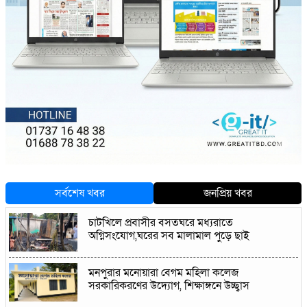
সর্বশেষ খবর
জনপ্রিয় খবর
চাটখিলে প্রবাসীর বসতঘরে মধ্যরাতে
অগ্নিসংযোগ,ঘরের সব মালামাল পুড়ে ছাই
মনপুরার মনোয়ারা বেগম মহিলা কলেজ
সরকারিকরণের উদ্যোগ, শিক্ষাঙ্গনে উচ্ছ্বাস