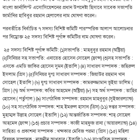
বাংলা জার্নালিস্ট এসোসিয়েশনের প্রধান উপদেষ্টা হিসাবে সাবেক সভাপতি
জার্মানির হাবিবুর রহমান হেলালের নাম ঘোষণা করেন।
পরবর্তীতে নির্বাচিত ৭ সদস্য বিশিষ্ট কমিটি পারস্পরিক আলাপ আলোচনার
পর নিম্নোক্ত ২৫ সদস্য বিশিষ্ট পূর্ণাঙ্গ কমিটির নাম ঘোষণা করেন।
২৫ সদস্য বিশিষ্ট পূর্ণাঙ্গ কমিটি: (১)সভাপতি : মাহবুবুর রহমান (অষ্ট্রিয়া)
(২)সিনিয়র সহ সভাপতি: এনায়েত হোসেন সোহেল (ফ্রান্স) (৩)সহ সভাপতি :
এসকে এমডি জাকির হোসেন সুমন (ইতালি ) (৪) সাধারণ সম্পাদক : জহিরুল
ইসলাম (গ্রিস ) (৫)সিনিয়র যুগ্ম সাধারণ সম্পাদক : জিয়াউর রহমান খান
সোহেল ( ইতালি ) (৬) যুগ্ম সাধারণ সম্পাদক : কামরুজ্জামান ভূইয়া ডালিম (
গ্রিস ) (৭) অর্থ সম্পাদক: কবির আহমেদ (অষ্ট্রিয়া) (৮) সহ অর্থ সম্পাদক : তাহির
হোসেন ( পর্তুগাল ) (৯) সাংগঠনিক সম্পাদক: রহমান মাহবুবুর (সুইজারল্যান্ড)
(১০) সহ সাংগঠনিক সম্পাদক: শাহ ইমরুল হাসান (গ্রিস) (১১) দপ্তর সম্পাদক:
মুহাম্মদ উল্লাহ সোহেল ( ইতালি ) (১২) আন্তর্জাতিক সম্পাদক: শাহ্ সোহেল
আহমেদ (ফ্রান্স ) (১৩) প্রচার সম্পাদক : কাজী মাহফুজ রানা ( আয়ারল্যান্ড) (১৪)
সাহিত্য ও প্রকাশনা সম্পাদক : খন্দকার মেবিজ পরমা ( গ্রিস ) (১৫) মহিলা
বিষয়ক সম্পাদক : নাজনীন আখতার ( ইতালি ) (১৬) সাংস্কৃতিক সম্পাদক :