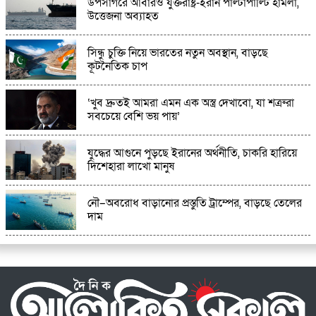
উপসাগরে আবারও যুক্তরাষ্ট্র-ইরান পাল্টাপাল্টি হামলা,
অষ্টগ্রামে পুলিশের অভিযানে ৪ কেজি গাঁজা সহ ২ জন
উত্তেজনা অব্যাহত
মাদক কারবারি আটক
সিন্ধু চুক্তি নিয়ে ভারতের নতুন অবস্থান, বাড়ছে
কূটনৈতিক চাপ
‘খুব দ্রুতই আমরা এমন এক অস্ত্র দেখাবো, যা শত্রুরা
সবচেয়ে বেশি ভয় পায়’
যুদ্ধের আগুনে পুড়ছে ইরানের অর্থনীতি, চাকরি হারিয়ে
দিশেহারা লাখো মানুষ
নৌ–অবরোধ বাড়ানোর প্রস্তুতি ট্রাম্পের, বাড়ছে তেলের
দাম