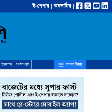
ই-পেপার |
কনভার্টার |
(current)
সকল বিষয়
ইসলাম
গণমাধ্যম