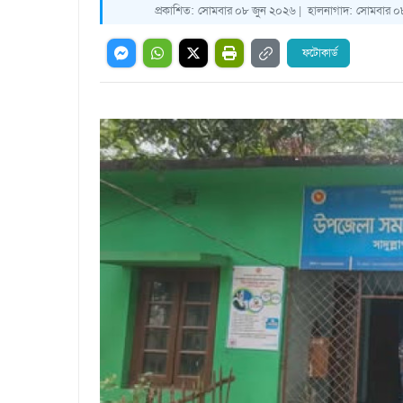
প্রকাশিত:
সোমবার ০৮ জুন ২০২৬ |
হালনাগাদ:
সোমবার ০৮
ফটোকার্ড