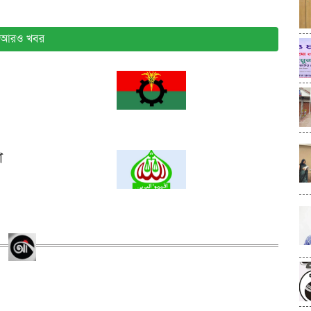
আরও খবর
া