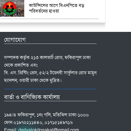
কাউন্সিলের আগে বিএনপিতে বড়
পরিবর্তনের হাওয়া
যোগাযোগ
সম্পাদক কর্তৃক ২১৩ কালভার্ট রোড, ফকিরাপুল ঢাকা
থেকে প্রকাশিত এবং
বি. এস. প্রিন্টিং প্রেস, ৫২/২ টয়েনবী সার্কুলার রোড মামুন
ম্যানশন, ওয়ারী ঢাকা থেকে মুদ্রিত।
বার্তা ও বাণিজ্যিক কার্যালয়
১৯৪/৪ ফকিরাপুল, ১নং গলি, মতিঝিল ঢাকা-১০০০
ফোন ০১৯৭২২১১৪৪০, ০১৭১৫১৪৯৭১৬
Email:
dailyalokitosakal@gmail.com