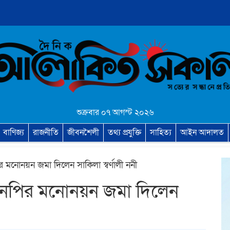
শুক্রবার ০৭ আগস্ট ২০২৬
বাণিজ্য
রাজনীতি
জীবনশৈলী
তথ্য প্রযুক্তি
সাহিত্য
আইন আদালত
মনোনয়ন জমা দিলেন সাকিলা স্বর্ণালী ননী
এনপির মনোনয়ন জমা দিলেন