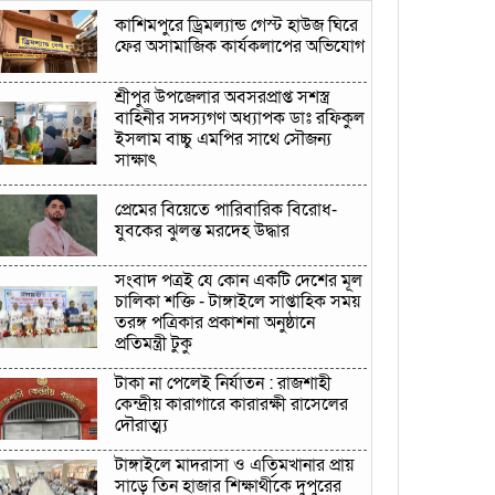
কাশিমপুরে ড্রিমল্যান্ড গেস্ট হাউজ ঘিরে
ফের অসামাজিক কার্যকলাপের অভিযোগ
শ্রীপুর উপজেলার অবসরপ্রাপ্ত সশস্ত্র
বাহিনীর সদস্যগণ অধ্যাপক ডাঃ রফিকুল
ইসলাম বাচ্চু এমপির সাথে সৌজন্য
সাক্ষাৎ
প্রেমের বিয়েতে পারিবারিক বিরোধ-
যুবকের ঝুলন্ত মরদেহ উদ্ধার
সংবাদ পত্রই যে কোন একটি দেশের মূল
চালিকা শক্তি - টাঙ্গাইলে সাপ্তাহিক সময়
তরঙ্গ পত্রিকার প্রকাশনা অনুষ্ঠানে
প্রতিমন্ত্রী টুকু
টাকা না পেলেই নির্যাতন : রাজশাহী
কেন্দ্রীয় কারাগারে কারারক্ষী রাসেলের
দৌরাত্ম্য
টাঙ্গাইলে মাদরাসা ও এতিমখানার প্রায়
সাড়ে তিন হাজার শিক্ষার্থীকে দুপুরের