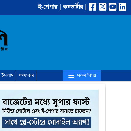
ই-পেপার |
কনভার্টার |
(current)
সকল বিষয়
ইসলাম
গণমাধ্যম