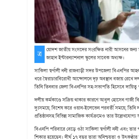
য়োদশ জাতীয় সংসদের সংরক্ষিত নারী আসনের জন্য মনো
ত্র
জাহান ইন্টারন্যাশনাল স্কুলের সাবেক অধ্যক্ষ।
সাকিলা স্বর্ণালী ননী রাজবাড়ী সদর উপজেলা বিএনপির আহ
ধরে স্বৈরাচারবিরোধী আন্দোলনে দৃঢ় অবস্থান বজায় রেখে দল
তিনি তিনবার জেলা বিএনপির সহ-সভাপতি হিসেবে দায়িত্
দলীয় কর্মকাণ্ডে সক্রিয় থাকার কারণে আবুল হোসেন গাজী ব
দুঃসময়ে, বিশেষ করে ওয়ান-ইলেভেন পরবর্তী সময়ে, তিনি দলীয
প্রতিষ্ঠানসহ বিভিন্ন সামাজিক কার্যক্রমেও তার উল্লেখযোগ্য
বিএনপি পরিবারে বেড়ে ওঠা সাকিলা স্বর্ণালী ননী এবং তার 
শিকার হয়েছেন। দীর্ঘ ১৭ বছর তারা অনিশ্চয়তা ও উৎকণ্ঠা