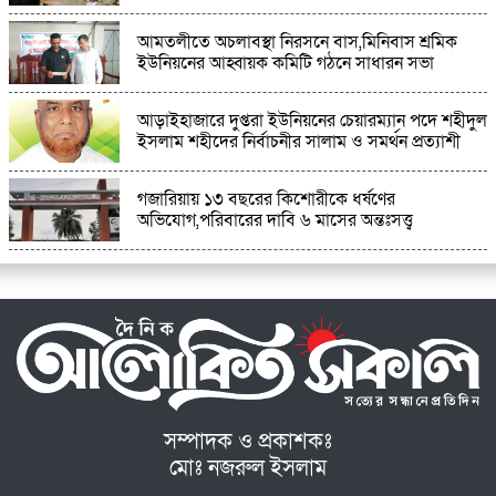
আমতলীতে অচলাবস্থা নিরসনে বাস,মিনিবাস শ্রমিক
ইউনিয়নের আহ্বায়ক কমিটি গঠনে সাধারন সভা
আড়াইহাজারে দুপ্তরা ইউনিয়নের চেয়ারম্যান পদে শহীদুল
ইসলাম শহীদের নির্বাচনীর সালাম ও সমর্থন প্রত্যাশী
গজারিয়ায় ১৩ বছরের কিশোরীকে ধর্ষণের
অভিযোগ,পরিবারের দাবি ৬ মাসের অন্তঃসত্ত্ব
সম্পাদক ও প্রকাশকঃ
মোঃ নজরুল ইসলাম