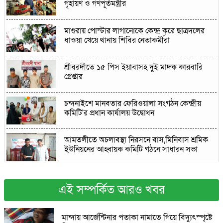
গৃহায়ণ ও গণপূর্তমন্ত্রীর
মাগুরায় পোস্টার লাগানোকে কেন্দ্র করে ছাত্রদলের
ধাওয়া খেয়ে থানায় শিবির নেতাকর্মীরা
শ্রীবরদীতে ১৫ পিস ইয়াবাসহ দুই মাদক কারবারি
গ্রেপ্তার
চন্দনাইশে মানবতার ফেরিওয়ালা সংগঠন কেন্দ্রীয়
কমিটি'র প্রধান কার্যালয় উদ্বোধন
আমতলীতে অচলাবস্থা নিরসনে বাস,মিনিবাস শ্রমিক
ইউনিয়নের আহ্বায়ক কমিটি গঠনে সাধারন সভা
আড়াইহাজারে দুপ্তরা ইউনিয়নের চেয়ারম্যান পদে
শহীদুল ইসলাম শহীদের নির্বাচনীর সালাম ও সমর্থন
এই সম্পর্কিত আরও খবর
প্রত্যাশী
গজারিয়ায় ১৩ বছরের কিশোরীকে ধর্ষণের
মান্দায় আর্জেন্টিনার পতাকা নামাতে গিয়ে বিদ্যুৎস্পৃষ্টে
অভিযোগ,পরিবারের দাবি ৬ মাসের অন্তঃসত্ত্ব