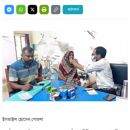
ফটোকার্ড
ইসমাইল হোসেন পোরশা