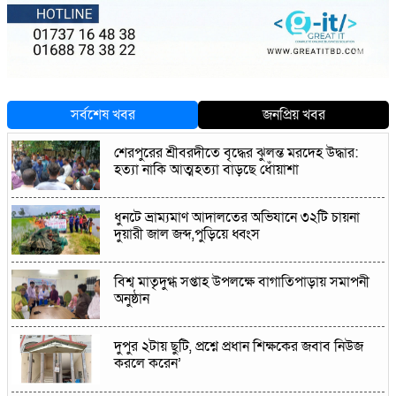
সর্বশেষ খবর
জনপ্রিয় খবর
শেরপুরের শ্রীবরদীতে বৃদ্ধের ঝুলন্ত মরদেহ উদ্ধার:
হত্যা নাকি আত্মহত্যা বাড়ছে ধোঁয়াশা
ধুনটে ভ্রাম্যমাণ আদালতের অভিযানে ৩২টি চায়না
দুয়ারী জাল জব্দ,পুড়িয়ে ধ্বংস
বিশ্ব মাতৃদুগ্ধ সপ্তাহ উপলক্ষে বাগাতিপাড়ায় সমাপনী
অনুষ্ঠান
দুপুর ২টায় ছুটি, প্রশ্নে প্রধান শিক্ষকের জবাব নিউজ
করলে করেন’