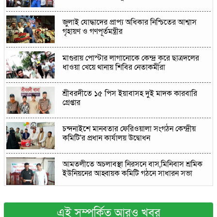
জুলাই যোদ্ধাদের প্রাপ্য অধিকার নিশ্চিতের আশ্বাস
গৃহায়ণ ও গণপূর্তমন্ত্রীর
মাগুরায় পোস্টার লাগানোকে কেন্দ্র করে ছাত্রদলের
ধাওয়া খেয়ে থানায় শিবির নেতাকর্মীরা
শ্রীবরদীতে ১৫ পিস ইয়াবাসহ দুই মাদক কারবারি
গ্রেপ্তার
চন্দনাইশে মানবতার ফেরিওয়ালা সংগঠন কেন্দ্রীয়
কমিটি'র প্রধান কার্যালয় উদ্বোধন
আমতলীতে অচলাবস্থা নিরসনে বাস,মিনিবাস শ্রমিক
ইউনিয়নের আহ্বায়ক কমিটি গঠনে সাধারন সভা
আড়াইহাজারে দুপ্তরা ইউনিয়নের চেয়ারম্যান পদে
শহীদুল ইসলাম শহীদের নির্বাচনীর সালাম ও সমর্থন
এই সম্পর্কিত আরও খবর
প্রত্যাশী