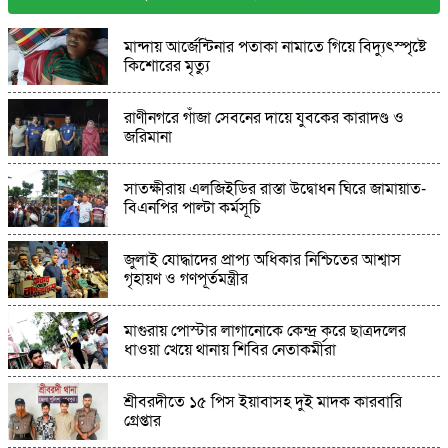
গজারিয়ায় ১৩ বছরের কিশোরীকে ধর্ষণের
মান্দায় আর্জেন্টিনার পতাকা নামাতে গিয়ে বিদ্যুৎস্পৃষ্টে
অভিযোগ,পরিবারের দাবি ৬ মাসের অন্তঃসত্ত্ব
কিশোরের মৃত্যু
কোস্ট গার্ডের অভিযানে লালমোহনে ৪৮ পিস
রাণীনগরে গাঁজা সেবনের দায়ে যুবকের কারাদণ্ড ও
ইয়াবাসহ মাদক কারবারি আটক
জরিমানা
সাতক্ষীরায় এলজিইডির রাস্তা উদ্বোধন ঘিরে জামায়াত-
ফুলপুরে পরিষ্কার পরিচ্ছন্নতা অভিযান অনুষ্ঠিত
বিএনপির পাল্টা কর্মসূচি
পিয়ারাপুর উচ্চ বিদ্যালয়ের প্রধান শিক্ষককে
জুলাই যোদ্ধাদের প্রাপ্য অধিকার নিশ্চিতের আশ্বাস
হত্যাচেষ্টার অভিযোগে দুই আসামি গ্রেপ্তার
গৃহায়ণ ও গণপূর্তমন্ত্রীর
মাগুরায় পোস্টার লাগানোকে কেন্দ্র করে ছাত্রদলের
মোহনগঞ্জে উদীচীর হাওর ভ্রমণ ও উকিল মুন্সী স্মৃতি
ধাওয়া খেয়ে থানায় শিবির নেতাকর্মীরা
কেন্দ্রে সাংস্কৃতিক অনুষ্ঠান
শ্রীবরদীতে ১৫ পিস ইয়াবাসহ দুই মাদক কারবারি
বিনয়বাঁশী শিল্পীগোষ্ঠীর উদ্যোগে বৃক্ষরোপণ ও বৃক্ষ
গ্রেপ্তার
বিতরণ