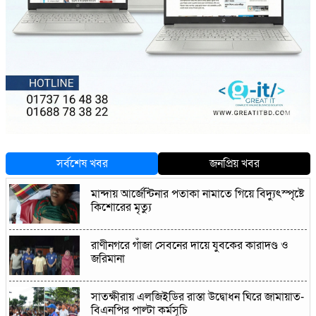
সর্বশেষ খবর
জনপ্রিয় খবর
মান্দায় আর্জেন্টিনার পতাকা নামাতে গিয়ে বিদ্যুৎস্পৃষ্টে
কিশোরের মৃত্যু
রাণীনগরে গাঁজা সেবনের দায়ে যুবকের কারাদণ্ড ও
জরিমানা
সাতক্ষীরায় এলজিইডির রাস্তা উদ্বোধন ঘিরে জামায়াত-
বিএনপির পাল্টা কর্মসূচি