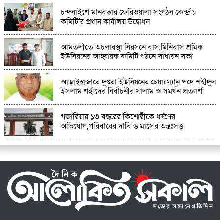
চন্দনাইশে মানবতার ফেরিওয়ালা সংগঠন কেন্দ্রীয়
কমিটি'র প্রধান কার্যালয় উদ্বোধন
আমতলীতে অচলাবস্থা নিরসনে বাস,মিনিবাস শ্রমিক
ইউনিয়নের আহ্বায়ক কমিটি গঠনে সাধারন সভা
আড়াইহাজারে দুপ্তরা ইউনিয়নের চেয়ারম্যান পদে শহীদুল
ইসলাম শহীদের নির্বাচনীর সালাম ও সমর্থন প্রত্যাশী
গজারিয়ায় ১৩ বছরের কিশোরীকে ধর্ষণের
অভিযোগ,পরিবারের দাবি ৬ মাসের অন্তঃসত্ত্ব