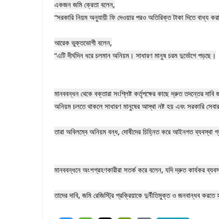
‎একজন জমি ক্রেতা বলেন,

‎“সরকারি নিয়ম অনুযায়ী ফি দেওয়ার পরও অতিরিক্ত টাকা দিতে বাধ্য কর
‎আরেক ভুক্তভোগী বলেন,

‎“এটি দীর্ঘদিন ধরে চলমান অনিয়ম। সাধারণ মানুষ চরম দুর্ভোগে পড়ছে।

‎মানববন্ধন থেকে বক্তারা সংশ্লিষ্ট কর্তৃপক্ষের কাছে দ্রুত তদন্তের দাব
অনিয়ম চলতে থাকলে সাধারণ মানুষের আস্থা নষ্ট হয় এবং সরকারি সেবার 
‎তারা অবিলম্বে অনিয়ম বন্ধ, দোষীদের চিহ্নিত করে আইনগত ব্যবস্থা গ্
‎মানববন্ধনে অংশগ্রহণকারীরা সতর্ক করে বলেন, যদি দ্রুত কার্যকর ব্যব
‎তাদের দাবি, জমি রেজিস্ট্রি প্রক্রিয়াকে দুর্নীতিমুক্ত ও জনবান্ধব ক