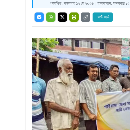
প্রকাশিত:
মঙ্গলবার ১২ মে ২০২৬ |
হালনাগাদ:
মঙ্গলবার ১২
ফটোকার্ড