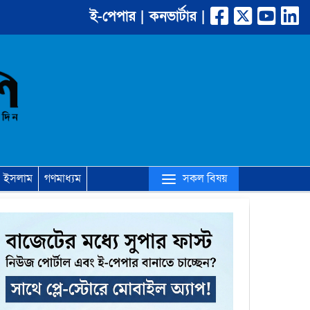
ই-পেপার |
কনভার্টার |
(current)
সকল বিষয়
ইসলাম
গণমাধ্যম