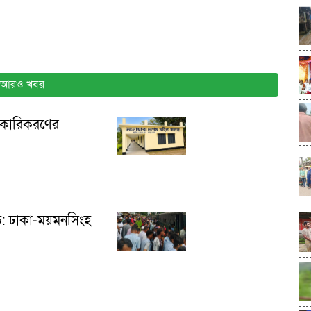
আরও খবর
রকারিকরণের
ত: ঢাকা-ময়মনসিংহ