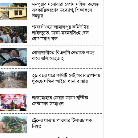
মনপুরার মনোয়ারা বেগম মহিলা কলেজ
সরকারিকরণের উদ্যোগ, শিক্ষাঙ্গনে
উচ্ছ্বাস
গফরগাঁওয়ে জামালপুর কমিউটার
লাইনচ্যুত: ঢাকা-ময়মনসিংহ রেল
যোগাযোগ বন্ধ
নোয়াখালীতে বিএনপি নেতাকে লক্ষ্য
করে গুলি,আহত ২
২৯ বছর ধরে কমিটি নেই,অব্যবস্থাপনায়
ধুঁকছে দক্ষিণ আইচা থানা বাজার
লালমোহনে ফেয়ার ডায়াগনস্টিক
সেন্টারের উদ্বোধন
ট্রেনের ধাক্কায় পাওয়ার টিলারচালক
নিহত