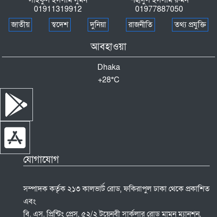
সাইফুল ইসলাম সুমন
শহীদুল ইসলাম রুমন
01911319912
01977887050
জাতীয়
স্বদেশ
দুনিয়া
রাজনীতি
তথ্য প্রযুক্তি
আবহাওয়া
Dhaka
+
28°
C
যোগাযোগ
সম্পাদক কর্তৃক ২১৩ কালভার্ট রোড, ফকিরাপুল ঢাকা থেকে প্রকাশিত
এবং
বি. এস. প্রিন্টিং প্রেস, ৫২/২ টয়েনবী সার্কুলার রোড মামুন ম্যানশন,