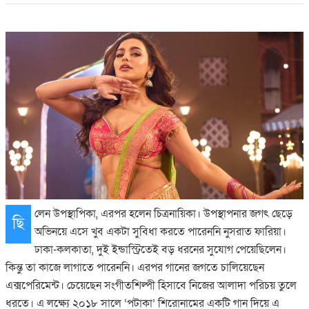
লেন উপস্থাপিকা, এরপর হলেন চিত্রনায়িকা। উপস্থাপনার জগৎ ছেড়ে
ছি
অভিনয়ে এসে খুব একটা সুবিধা করতে পারেননি নুসরাত ফারিয়া।
ঢাকা-কলকাতা, দুই ইন্ডাস্ট্রিতেই বড় ধরনের সুযোগ পেয়েছিলেন।
কিন্তু তা কাজে লাগাতে পারেননি। এরপর গানের জগতে চালিয়েছেন
এক্সপেরিমেন্ট। চেয়েছেন সংগীতশিল্পী হিসাবে নিজের আলাদা পরিচয় তুলে
ধরতে। এ লক্ষ্যে ২০১৮ সালে ‘পটাকা’ শিরোনামের একটি গান দিয়ে এ