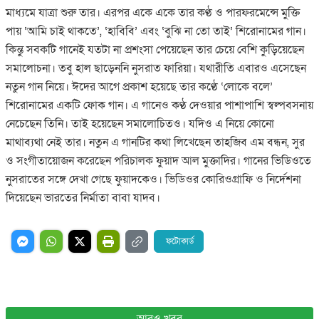
মাধ্যমে যাত্রা শুরু তার। এরপর একে একে তার কণ্ঠ ও পারফরমেন্সে মুক্তি
পায় ‘আমি চাই থাকতে’, ‘হাবিবি’ এবং ‘বুঝি না তো তাই’ শিরোনামের গান।
কিন্তু সবকটি গানেই যতটা না প্রশংসা পেয়েছেন তার চেয়ে বেশি কুড়িয়েছেন
সমালোচনা। তবু হাল ছাড়েননি নুসরাত ফারিয়া। যথারীতি এবারও এসেছেন
নতুন গান নিয়ে। ঈদের আগে প্রকাশ হয়েছে তার কণ্ঠে ‘লোকে বলে’
শিরোনামের একটি ফোক গান। এ গানেও কণ্ঠ দেওয়ার পাশাপাশি স্বল্পবসনায়
নেচেছেন তিনি। তাই হয়েছেন সমালোচিতও। যদিও এ নিয়ে কোনো
মাথাব্যথা নেই তার। নতুন এ গানটির কথা লিখেছেন তাহজিব এম বন্ধন, সুর
ও সংগীতায়োজন করেছেন পরিচালক ফুয়াদ আল মুক্তাদির। গানের ভিডিওতে
নুসরাতের সঙ্গে দেখা গেছে ফুয়াদকেও। ভিডিওর কোরিওগ্রাফি ও নির্দেশনা
দিয়েছেন ভারতের নির্মাতা বাবা যাদব।
ফটোকার্ড
আরও খবর