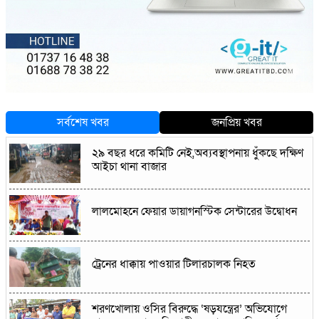
সর্বশেষ খবর
জনপ্রিয় খবর
২৯ বছর ধরে কমিটি নেই,অব্যবস্থাপনায় ধুঁকছে দক্ষিণ
আইচা থানা বাজার
লালমোহনে ফেয়ার ডায়াগনস্টিক সেন্টারের উদ্বোধন
ট্রেনের ধাক্কায় পাওয়ার টিলারচালক নিহত
শরণখোলায় ওসির বিরুদ্ধে ‘ষড়যন্ত্রের’ অভিযোগে