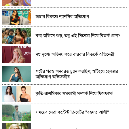
অষ্টগ্রামে পুলিশের অভিযানে ৪ কেজি গাঁজা সহ ২ জন
চাচার বিরুদ্ধে ন্যানসির অভিযোগ
মাদক কারবারি আটক
বক্স অফিসে ঝড়, তবু এই সিনেমা নিয়ে বিতর্ক কেন?
শেরপুরের শ্রীবরদীতে বৃদ্ধের ঝুলন্ত মরদেহ উদ্ধার:
হত্যা নাকি আত্মহত্যা বাড়ছে ধোঁয়াশা
নগ্ন দৃশ্যে অভিনয় করে বারবার বিতর্কে অভিনেত্রী
ধুনটে ভ্রাম্যমাণ আদালতের অভিযানে ৩২টি চায়না
দুয়ারী জাল জব্দ,পুড়িয়ে ধ্বংস
শটের পরও অনবরত চুম্বন করছিল, শুটিংয়ে হেনস্তার
অভিযোগ অভিনেত্রীর
বিশ্ব মাতৃদুগ্ধ সপ্তাহ উপলক্ষে বাগাতিপাড়ায় সমাপনী
অনুষ্ঠান
কৃতি-রাশমিকার সমকামী সম্পর্ক নিয়ে ফিসফাস!
দুপুর ২টায় ছুটি, প্রশ্নে প্রধান শিক্ষকের জবাব নিউজ
করলে করেন’
সময়ের সেরা কন্টেন্ট ক্রিয়েটর “রহমত আলী”