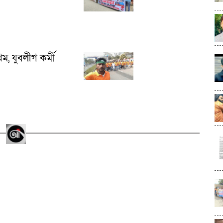
ম, যুবলীগ কর্মী