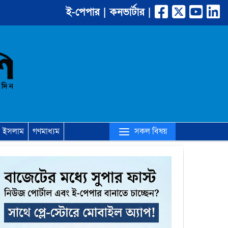
ই-পেপার |
কনভার্টার |
(current)
সকল বিষয়
ইসলাম
গণমাধ্যম