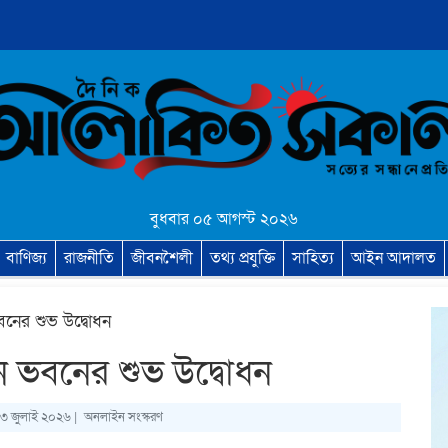
বুধবার ০৫ আগস্ট ২০২৬
বাণিজ্য
রাজনীতি
জীবনশৈলী
তথ্য প্রযুক্তি
সাহিত্য
আইন আদালত
ভবনের শুভ উদ্বোধন
তুন ভবনের শুভ উদ্বোধন
 ০৩ জুলাই ২০২৬ |
অনলাইন সংস্করণ