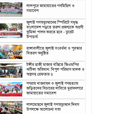
লালপুরে জামায়াতের গণমিছিল ও
সমাবেশ
জুলাই গণঅভ্যুত্থানের স্পিরিটে সমৃদ্ধ
বাংলাদেশ গড়তে তরুণ প্রজন্মকে অগ্রণী
ভূমিকা পালন করতে হবে - ডুয়েট
উপাচার্য
রাঙ্গাবালীতে জুলাই সংবর্ধনা ও পুরস্কার
বিতরণ অনুষ্ঠিত
টঙ্গীর হাজী মাজার বস্তিতে জিএমপির
ঝটিকা অভিযান: বিপুল পরিমাণ মাদক ও
অস্ত্রসহ গ্রেফতার ২
গণরায় বাস্তবায়ন ও জুলাই গণহত্যায়
জড়িতদের বিচারের দাবিতে মুরাদনগরে
জামায়াতের সমাবেশ
লালমোহনে জুলাই গণঅভ্যুত্থান দিবস
উপলক্ষে আলোচনা সভা