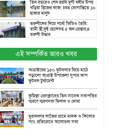
তিন বছরেও শেষ হয়নি মৃগী নদীর উপর
খড়িয়া ব্রিজের কাজ: চরম ভোগান্তিতে ১০
হাজার মানুষ
তরুণীদের দিয়ে পর্নো ভিডিও তৈরি:
স্বামী স্ত্রী,দুই ছেলেসহ ৫ জন গ্রেপ্তার,৪
তরুণী উদ্ধার
প্রকৃতির টানে টাঙ্গুয়ারে, ফিরলেন নিথর
এই সম্পর্কিত আরও খবর
দেহ হয়ে
পঞ্চগড়ে বৈষম্যবিরোধী, নাশকতা ও
আত্রাইয়ের ১৫০ ফুটবলার নিয়ে মাঠে
সন্ত্রাসবিরোধী মাললায় কাজী আল
গড়ালো আত্রাই উপজেলা সুপার কাপ
তারিক গ্রেপ্তার
ফুটবল টুর্নামেন্ট
মুরাদনগরে মাদক ও কিশোর গ্যাং
প্রতিরোধে আলোচনা সভা
কুমিল্লা প্রেসক্লাবের তিন সাবেক সভাপতির
স্মরণে স্মরণসভা মিলাদ ও দোয়া
তারেক রহমানের বাঁশখালী সফর
উপলক্ষে পৌর যুবদলের প্রস্তুতি সভা
মুরাদনগর লাজৈর গ্ৰামে মাদক ও কিশোর
অনুষ্ঠিত
গ্যাং প্রতিরোধে আলোচনা সভা