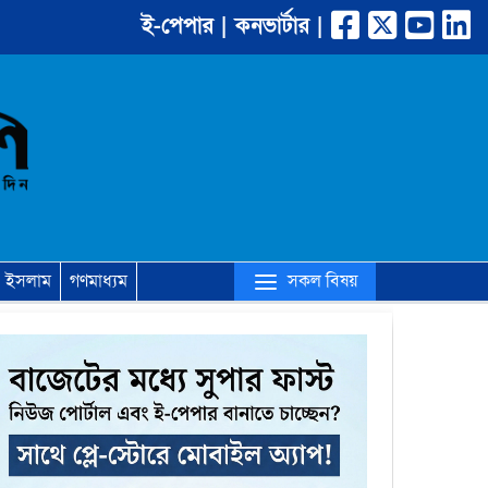
ই-পেপার |
কনভার্টার |
(current)
সকল বিষয়
ইসলাম
গণমাধ্যম