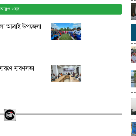
আরও খবর
লো আত্রাই উপজেলা
 স্মরণে স্মরণসভা