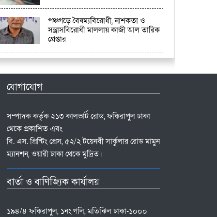
পঞ্চগড়ে বৈষম্যবিরোধী, নাশকতা ও
সন্ত্রাসবিরোধী মাললায় কাজী আল তারিক
গ্রেপ্তার
যোগাযোগ
সম্পাদক কর্তৃক ২১৩ কালভার্ট রোড, ফকিরাপুল ঢাকা
থেকে প্রকাশিত এবং
বি. এস. প্রিন্টিং প্রেস, ৫২/২ টয়েনবী সার্কুলার রোড মামুন
ম্যানশন, ওয়ারী ঢাকা থেকে মুদ্রিত।
বার্তা ও বাণিজ্যিক কার্যালয়
১৯৪/৪ ফকিরাপুল, ১নং গলি, মতিঝিল ঢাকা-১০০০