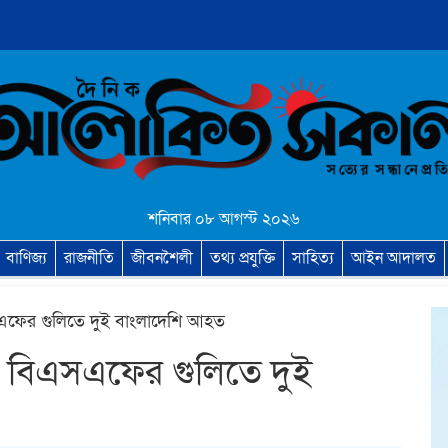
শনিবার ০৮ আগস্ট ২০২৬
বাণিজ্য
রাজনীতি
জীবনশৈলী
তথ্য প্রযুক্তি
সাহিত্য
আইন আদালত
এসএফের গুলিতে দুই বাংলাদেশি আহত
জনা বিএসএফের গুলিতে দুই