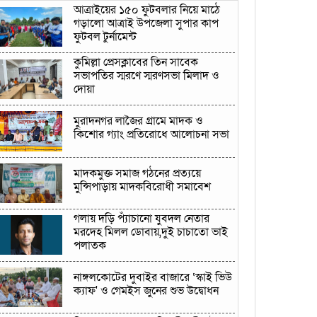
আত্রাইয়ের ১৫০ ফুটবলার নিয়ে মাঠে
গড়ালো আত্রাই উপজেলা সুপার কাপ
ফুটবল টুর্নামেন্ট
কুমিল্লা প্রেসক্লাবের তিন সাবেক
সভাপতির স্মরণে স্মরণসভা মিলাদ ও
দোয়া
মুরাদনগর লাজৈর গ্ৰামে মাদক ও
কিশোর গ্যাং প্রতিরোধে আলোচনা সভা
মাদকমুক্ত সমাজ গঠনের প্রত্যয়ে
মুন্সিপাড়ায় মাদকবিরোধী সমাবেশ
গলায় দড়ি প্যাঁচানো যুবদল নেতার
মরদেহ মিলল ডোবায়,দুই চাচাতো ভাই
পলাতক
নাঙ্গলকোটের দুবাইর বাজারে ‘স্কাই ভিউ
ক্যাফ' ও গেমইস জুনের শুভ উদ্বোধন