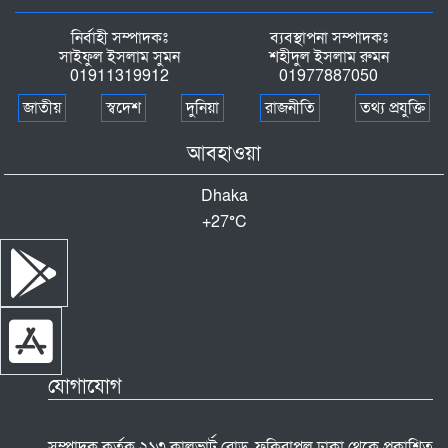
নির্বাহী সম্পাদকঃ
ব্যবস্থাপনা সম্পাদকঃ
সাইফুল ইসলাম সুমন
শহীদুল ইসলাম রুমন
01911319912
01977887050
জাতীয়
স্বদেশ
দুনিয়া
রাজনীতি
তথ্য প্রযুক্তি
আবহাওয়া
Dhaka
+
27°
C
যোগাযোগ
সম্পাদক কর্তৃক ২১৩ কালভার্ট রোড, ফকিরাপুল ঢাকা থেকে প্রকাশিত