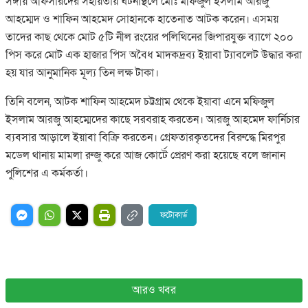
সঙ্গীয় অফিসারদের সহায়তায় ঘটনাস্থলে মোঃ মফিজুল ইসলাম আরজু
আহম্মেদ ও শাফিন আহমেদ সোহানকে হাতেনাত আটক করেন। এসময়
তাদের কাছ থেকে মোট ৫টি নীল রংয়ের পলিথিনের জিপারযুক্ত ব্যাগে ২০০
পিস করে মোট এক হাজার পিস অবৈধ মাদকদ্রব্য ইয়াবা ট্যাবলেট উদ্ধার করা
হয় যার আনুমানিক মূল্য তিন লক্ষ টাকা।
তিনি বলেন, আটক শাফিন আহমেদ চট্টগ্রাম থেকে ইয়াবা এনে মফিজুল
ইসলাম আরজু আহম্মেদের কাছে সরবরাহ করতেন। আরজু আহমেদ ফার্নিচার
ব্যবসার আড়ালে ইয়াবা বিক্রি করতেন। গ্রেফতারকৃতদের বিরুদ্ধে মিরপুর
মডেল থানায় মামলা রুজু করে আজ কোর্টে প্রেরণ করা হয়েছে বলে জানান
পুলিশের এ কর্মকর্তা।
ফটোকার্ড
আরও খবর