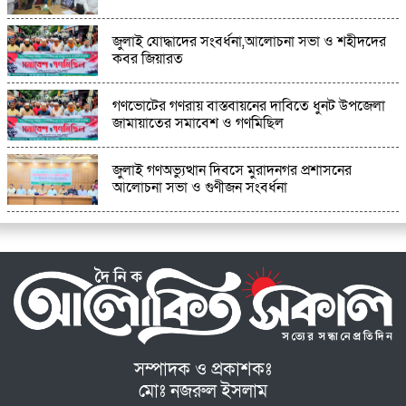
জুলাই যোদ্ধাদের সংবর্ধনা,আলোচনা সভা ও শহীদদের
কবর জিয়ারত
গণভোটের গণরায় বাস্তবায়নের দাবিতে ধুনট উপজেলা
জামায়াতের সমাবেশ ও গণমিছিল
জুলাই গণঅভ্যুত্থান দিবসে মুরাদনগর প্রশাসনের
আলোচনা সভা ও গুণীজন সংবর্ধনা
সম্পাদক ও প্রকাশকঃ
মোঃ নজরুল ইসলাম