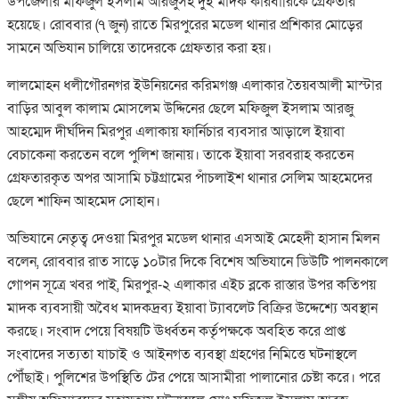
উপজেলার মফিজুল ইসলাম আরজুসহ দুই মাদক কারবারিকে গ্রেফতার
হয়েছে। রোববার (৭ জুন) রাতে মিরপুরের মডেল থানার প্রশিকার মোড়ের
সামনে অভিযান চালিয়ে তাদেরকে গ্রেফতার করা হয়।
লালমোহন ধলীগৌরনগর ইউনিয়নের করিমগঞ্জ এলাকার তৈয়বআলী মাস্টার
বাড়ির আবুল কালাম মোসলেম উদ্দিনের ছেলে মফিজুল ইসলাম আরজু
আহম্মেদ দীর্ঘদিন মিরপুর এলাকায় ফার্নিচার ব্যবসার আড়ালে ইয়াবা
বেচাকেনা করতেন বলে পুলিশ জানায়। তাকে ইয়াবা সরবরাহ করতেন
গ্রেফতারকৃত অপর আসামি চট্টগ্রামের পাঁচলাইশ থানার সেলিম আহমেদের
ছেলে শাফিন আহমেদ সোহান।
অভিযানে নেতৃত্ব দেওয়া মিরপুর মডেল থানার এসআই মেহেদী হাসান মিলন
বলেন, রোববার রাত সাড়ে ১০টার দিকে বিশেষ অভিযানে ডিউটি পালনকালে
গোপন সূত্রে খবর পাই, মিরপুর-২ এলাকার এইচ ব্লকে রাস্তার উপর কতিপয়
মাদক ব্যবসায়ী অবৈধ মাদকদ্রব্য ইয়াবা ট্যাবলেট বিক্রির উদ্দেশ্যে অবস্থান
করছে। সংবাদ পেয়ে বিষয়টি ঊর্ধ্বতন কর্তৃপক্ষকে অবহিত করে প্রাপ্ত
সংবাদের সত্যতা যাচাই ও আইনগত ব্যবস্থা গ্রহণের নিমিত্তে ঘটনাস্থলে
পৌঁছাই। পুলিশের উপস্থিতি টের পেয়ে আসামীরা পালানোর চেষ্টা করে। পরে