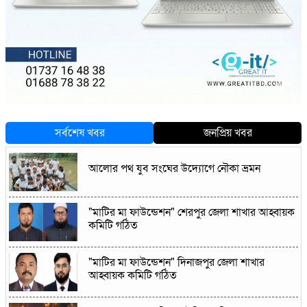
সর্বশেষ খবর
জনপ্রিয় খবর
আলোর পথ যুব সংঘের উদ্যোগে নৌকা ভ্রমন
"মাটির মা ফাউন্ডেশন" শেরপুর জেলা শাখার আহ্বায়ক
কমিটি গঠিত
"মাটির মা ফাউন্ডেশন" দিনাজপুর জেলা শাখার
আহ্বায়ক কমিটি গঠিত