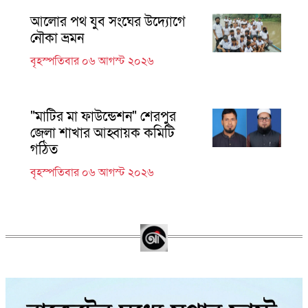
আলোর পথ যুব সংঘের উদ্যোগে
নৌকা ভ্রমন
বৃহস্পতিবার ০৬ আগস্ট ২০২৬
"মাটির মা ফাউন্ডেশন" শেরপুর
জেলা শাখার আহ্বায়ক কমিটি
গঠিত
বৃহস্পতিবার ০৬ আগস্ট ২০২৬