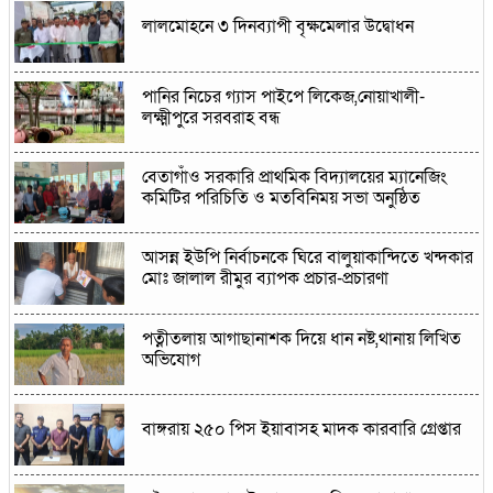
লালমোহনে ৩ দিনব্যাপী বৃক্ষমেলার উদ্বোধন
পানির নিচের গ্যাস পাইপে লিকেজ,নোয়াখালী-
লক্ষ্মীপুরে সরবরাহ বন্ধ
বেতাগাঁও সরকারি প্রাথমিক বিদ্যালয়ের ম্যানেজিং
কমিটির পরিচিতি ও মতবিনিময় সভা অনুষ্ঠিত
আসন্ন ইউপি নির্বাচনকে ঘিরে বালুয়াকান্দিতে খন্দকার
মোঃ জালাল রীমুর ব্যাপক প্রচার-প্রচারণা
পত্নীতলায় আগাছানাশক দিয়ে ধান নষ্ট,থানায় লিখিত
অভিযোগ
বাঙ্গরায় ২৫০ পিস ইয়াবাসহ মাদক কারবারি গ্রেপ্তার