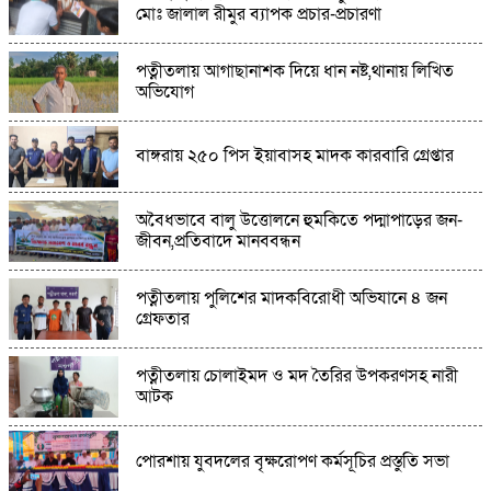
মোঃ জালাল রীমুর ব্যাপক প্রচার-প্রচারণা
রাসেল নামের যুবক গ্রেপ্তার
পত্নীতলায় আগাছানাশক দিয়ে ধান নষ্ট,থানায় লিখিত
ভাওয়াল বদরে আলম সরকারি কলেজে বৃক্ষরোপণ ও
অভিযোগ
বিতরণ কর্মসূচি অনুষ্ঠিত
বাঙ্গরায় ২৫০ পিস ইয়াবাসহ মাদক কারবারি গ্রেপ্তার
নিকাহ রেজিস্ট্রার কল্যাণ সমিতির ১০১ সদস্যের
কমিটি পুনর্গঠন
অবৈধভাবে বালু উত্তোলনে হুমকিতে পদ্মাপাড়ের জন-
জীবন,প্রতিবাদে মানববন্ধন
পত্নীতলায় পুলিশের মাদকবিরোধী অভিযানে ৪ জন
গ্রেফতার
পত্নীতলায় চোলাইমদ ও মদ তৈরির উপকরণসহ নারী
আটক
পোরশায় যুবদলের বৃক্ষরোপণ কর্মসূচির প্রস্তুতি সভা