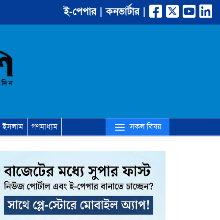
ই-পেপার |
কনভার্টার |
(current)
সকল বিষয়
ইসলাম
গণমাধ্যম