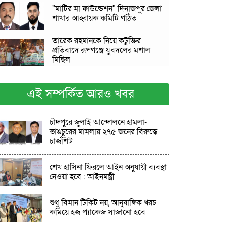
"মাটির মা ফাউন্ডেশন" দিনাজপুর জেলা
শাখার আহ্বায়ক কমিটি গঠিত
তারেক রহমানকে নিয়ে কটুক্তির
প্রতিবাদে রূপগঞ্জে যুবদলের মশাল
মিছিল
জুলাই গণঅভ্যুত্থান দিবসে লাকসামে ১১
এই সম্পর্কিত আরও খবর
দলীয় ঐক্যের গণমিছিল
শেরপুরে বৃষ্টি উপেক্ষা করে জুলাই
চাঁদপুরে জুলাই আন্দোলনে হামলা-
অভ্যুত্থান দিবস উদযাপিত
ভাঙচুরের মামলায় ২৭৫ জনের বিরুদ্ধে
চার্জশিট
আখাউড়ায় জুলাই যোদ্ধাদের সংবর্ধনা
শেখ হাসিনা ফিরলে আইন অনুযায়ী ব্যবস্থা
নেওয়া হবে : আইনমন্ত্রী
জুলাই যোদ্ধাদের সংবর্ধনা,আলোচনা
সভা ও শহীদদের কবর জিয়ারত
শুধু বিমান টিকিট নয়, আনুষাঙ্গিক খরচ
কমিয়ে হজ প্যাকেজ সাজানো হবে