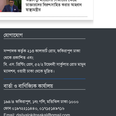
ডাক্তারদের নিরুৎসাহিত করার আহ্বান
স্বাস্থ্যমন্ত্রীর
যোগাযোগ
সম্পাদক কর্তৃক ২১৩ কালভার্ট রোড, ফকিরাপুল ঢাকা
থেকে প্রকাশিত এবং
বি. এস. প্রিন্টিং প্রেস, ৫২/২ টয়েনবী সার্কুলার রোড মামুন
ম্যানশন, ওয়ারী ঢাকা থেকে মুদ্রিত।
বার্তা ও বাণিজ্যিক কার্যালয়
১৯৪/৪ ফকিরাপুল, ১নং গলি, মতিঝিল ঢাকা-১০০০
ফোন ০১৯৭২২১১৪৪০, ০১৭১৫১৪৯৭১৬
Email:
dailyalokitosakal@gmail.com