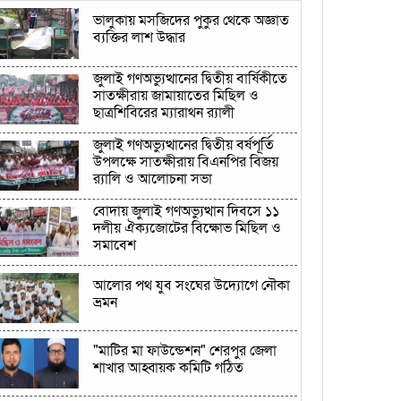
ভালুকায় মসজিদের পুকুর থেকে অজ্ঞাত
ব্যক্তির লাশ উদ্ধার
জুলাই গণঅভ্যুত্থানের দ্বিতীয় বার্ষিকীতে
সাতক্ষীরায় জামায়াতের মিছিল ও
ছাত্রশিবিরের ম্যারাথন র‌্যালী
জুলাই গণঅভ্যুত্থানের দ্বিতীয় বর্ষপূর্তি
উপলক্ষে সাতক্ষীরায় বিএনপির বিজয়
র‍্যালি ও আলোচনা সভা
বোদায় জুলাই গণঅভ্যুত্থান দিবসে ১১
দলীয় ঐক্যজোটের বিক্ষোভ মিছিল ও
সমাবেশ
আলোর পথ যুব সংঘের উদ্যোগে নৌকা
ভ্রমন
"মাটির মা ফাউন্ডেশন" শেরপুর জেলা
শাখার আহ্বায়ক কমিটি গঠিত