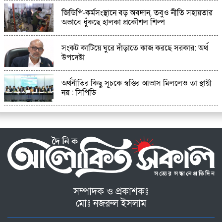
জিডিপি-কর্মসংস্থানে বড় অবদান, তবুও নীতি সহায়তার
অভাবে ধুঁকছে হালকা প্রকৌশল শিল্প
সংকট কাটিয়ে ঘুরে দাঁড়াতে কাজ করছে সরকার: অর্থ
উপদেষ্টা
অর্থনীতির কিছু সূচকে স্বস্তির আভাস মিললেও তা স্থায়ী
নয় : সিপিডি
সম্পাদক ও প্রকাশকঃ
মোঃ নজরুল ইসলাম