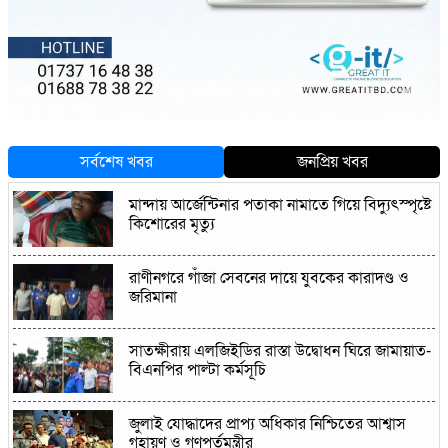
সর্বশেষ খবর
জনপ্রিয় খবর
মান্দায় আর্জেন্টিনার পতাকা নামাতে গিয়ে বিদ্যুৎস্পৃষ্টে
কিশোরের মৃত্যু
রাণীনগরে গাঁজা সেবনের দায়ে যুবকের কারাদণ্ড ও
জরিমানা
সাতক্ষীরায় এলজিইডির রাস্তা উদ্বোধন ঘিরে জামায়াত-
বিএনপির পাল্টা কর্মসূচি
জুলাই যোদ্ধাদের প্রাপ্য অধিকার নিশ্চিতের আশ্বাস
গৃহায়ণ ও গণপূর্তমন্ত্রীর