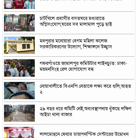
চাটখিলে প্রবাসীর বসতঘরে মধ্যরাতে
অগ্নিসংযোগ,ঘরের সব মালামাল পুড়ে ছাই
মনপুরার মনোয়ারা বেগম মহিলা কলেজ
সরকারিকরণের উদ্যোগ, শিক্ষাঙ্গনে উচ্ছ্বাস
গফরগাঁওয়ে জামালপুর কমিউটার লাইনচ্যুত: ঢাকা-
ময়মনসিংহ রেল যোগাযোগ বন্ধ
নোয়াখালীতে বিএনপি নেতাকে লক্ষ্য করে গুলি,আহত
২
২৯ বছর ধরে কমিটি নেই,অব্যবস্থাপনায় ধুঁকছে দক্ষিণ
আইচা থানা বাজার
লালমোহনে ফেয়ার ডায়াগনস্টিক সেন্টারের উদ্বোধন