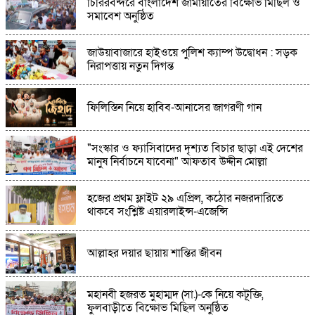
চিরিরবন্দরে বাংলাদেশ জামায়াতের বিক্ষোভ মিছিল ও
উচ্চ আদালতের নির্দেশনা অমান্য করে ইলিশিয়া গরুর
সমাবেশ অনুষ্ঠিত
বাজার চালানোর অভিযোগ
জাউয়াবাজারে হাইওয়ে পুলিশ ক্যাম্প উদ্বোধন : সড়ক
রাঙ্গাবালী‌তে সমু‌দ্রে মাছ ধরতেও চাঁদা দি‌তে হ‌বে
নিরাপত্তায় নতুন দিগন্ত
বিএনপির নেতাকে
ফিলিস্তিন নিয়ে হাবিব-আনাসের জাগরণী গান
স্থানীয় নির্বাচনের আগে ত্যাগী নেতাকর্মীদের মূল্যায়নের
আহ্বান বিল্লাল হোসেন মন্ডলের
"সংস্কার ও ফ্যাসিবাদের দৃশ্যত বিচার ছাড়া এই দেশের
মানুষ নির্বাচনে যাবেনা" আফতাব উদ্দীন মোল্লা
হজের প্রথম ফ্লাইট ২৯ এপ্রিল, কঠোর নজরদারিতে
থাকবে সংশ্লিষ্ট এয়ারলাইন্স-এজেন্সি
আল্লাহর দয়ার ছায়ায় শান্তির জীবন
মহানবী হজরত মুহাম্মদ (সা.)-কে নিয়ে কটূক্তি,
ফুলবাড়ীতে বিক্ষোভ মিছিল অনুষ্ঠিত