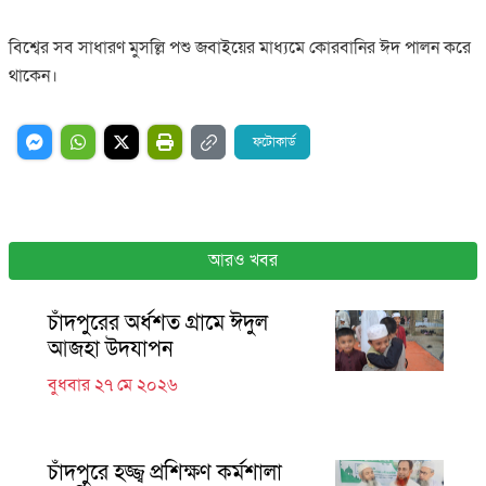
বিশ্বের সব সাধারণ মুসল্লি পশু জবাইয়ের মাধ্যমে কোরবানির ঈদ পালন করে
থাকেন।
ফটোকার্ড
আরও খবর
চাঁদপুরের অর্ধশত গ্রামে ঈদুল
আজহা উদযাপন
বুধবার ২৭ মে ২০২৬
চাঁদপুরে হজ্জ্ব প্রশিক্ষণ কর্মশালা