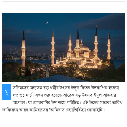
সলিমদের অন্যতম বড় ধর্মীয় উৎসব ঈদুল ফিতর উদযাপিত হয়েছে
মু
গত ৩১ মার্চ। এখন শুরু হয়েছে আরেক বড় উৎসব ঈদুল আজহার
অপেক্ষা। যা কোরবানির ঈদ নামে পরিচিত। এই ঈদের সম্ভাব্য তারিখ
জানিয়েছে আরব আমিরাতের ‘আমিরাত জ্যোতির্বিদ্যা সোসাইটি’।