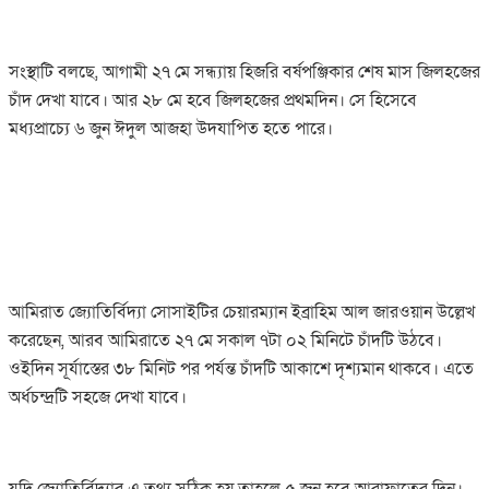
সংস্থাটি বলছে, আগামী ২৭ মে সন্ধ্যায় হিজরি বর্ষপঞ্জিকার শেষ মাস জিলহজের
চাঁদ দেখা যাবে। আর ২৮ মে হবে জিলহজের প্রথমদিন। সে হিসেবে
মধ্যপ্রাচ্যে ৬ জুন ঈদুল আজহা উদযাপিত হতে পারে।
আমিরাত জ্যোতির্বিদ্যা সোসাইটির চেয়ারম্যান ইব্রাহিম আল জারওয়ান উল্লেখ
করেছেন, আরব আমিরাতে ২৭ মে সকাল ৭টা ০২ মিনিটে চাঁদটি উঠবে।
ওইদিন সূর্যাস্তের ৩৮ মিনিট পর পর্যন্ত চাঁদটি আকাশে দৃশ্যমান থাকবে। এতে
অর্ধচন্দ্রটি সহজে দেখা যাবে।
যদি জ্যোতির্বিদ্যার এ তথ্য সঠিক হয় তাহলে ৫ জুন হবে আরাফাতের দিন।