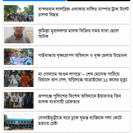
বান্দরবান লালব্রিজ এলাকায় বালির ডাম্পার ট্রাক উল্টে
চালক নিহত
কুমিল্লা মুরাদনগর মাদক বিক্রির সময় বাবা ছেলে
আটক
গাইবান্ধায় বৃক্ষরোপণ অভিযান ও বৃক্ষ মেলার উদ্বোধন
মা গোদামে আগুন লাগছে’— শেষ মেসেজ পাঠিয়ে
রিয়াদে প্রাণ গেল, অগ্নিদগ্ধে আত্রাইয়ের ১১ জনের মৃত্যু
রূপগঞ্জে পুলিশের বিশেষ অভিযানে ইয়াবাসহ তিন
মাদক ব্যবসায়ী গ্রেফতার
সোনাইমুড়ীতে ঘরে ঢুকে ঘুমন্ত ব্যক্তিকে গলা কেটে
হত্যার চেষ্টা