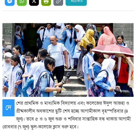
ফটোকার্ড
শের প্রাথমিক ও মাধ্যমিক বিদ্যালয় এবং কলেজের ঈদুল আজহা ও
দে
গ্রীষ্মকালীন অবকাশের ছুটি শেষ হচ্ছে আগামীকাল বৃহস্পতিবার (৪
জুন)। তবে ৫ ও ৬ জুন শুক্র ও শনিবার সাপ্তাহিক বন্ধ থাকায় আগামী
রোববার (৭ জুন) স্কুল-কলেজে ক্লাস শুরু হবে।