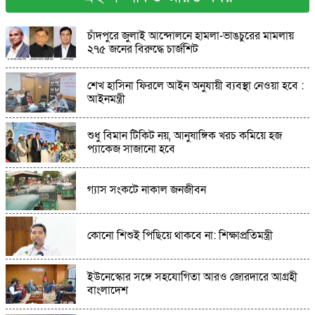
শেরপুরে জাতীয় নাগরিক পার্টির উদ্যোগে জুলাই
চাঁদপুরে জুলাই আন্দোলনে হামলা-ভাঙচুরের মামলায়
গণঅভ্যুত্থান দিবস পালন: মিলাদ ও আলোচনা সভা
২৭৫ জনের বিরুদ্ধে চার্জশিট
অনুষ্ঠিত
রায়গঞ্জে উপজেলা সদরের পাশে কারিগরি প্রশিক্ষণ
শেখ হাসিনা ফিরলে আইন অনুযায়ী ব্যবস্থা নেওয়া হবে :
কেন্দ্র স্থাপনের দাবিতে ইউএনওর নিকট স্মারকলিপি
আইনমন্ত্রী
প্রদান
শ্রীপুরে যুবদল নেতার হামলায় পণ্ড আইনশৃঙ্খলা
শুধু বিমান টিকিট নয়, আনুষাঙ্গিক খরচ কমিয়ে হজ
বিষয়ক সচেতনামূলক সভা,থানায় অভিযোগ
প্যাকেজ সাজানো হবে
কিশোরগঞ্জের নিকলী হাওরে বাংলাদেশ কিন্ডারগার্টেন
গ্যাস সংকটে নাকাল জনজীবন
সোসাইটি কুমিল্লা জেলা শাখার শিক্ষা সফর
কোনো শিশুই পিছিয়ে থাকবে না: শিক্ষাপ্রতিমন্ত্রী
ঘুষের মাধ্যমে ওয়ারিশি সম্পত্তি দখলের অভিযোগে
মানববন্ধন,গ্রেফতারের দাবি
ইউনেস্কোর সঙ্গে সহযোগিতা আরও জোরদারে আগ্রহী
বাংলাদেশ
আল্লারদর্গায় আধুনিক সড়ক-ড্রেন নির্মাণের উদ্বোধন