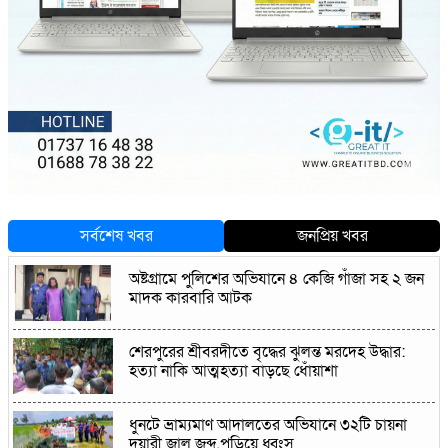
সর্বশেষ খবর
জনপ্রিয় খবর
অষ্টগ্রামে পুলিশের অভিযানে ৪ কেজি গাঁজা সহ ২ জন
মাদক কারবারি আটক
শেরপুরের শ্রীবরদীতে বৃদ্ধের ঝুলন্ত মরদেহ উদ্ধার:
হত্যা নাকি আত্মহত্যা বাড়ছে ধোঁয়াশা
ধুনটে ভ্রাম্যমাণ আদালতের অভিযানে ৩২টি চায়না
দুয়ারী জাল জব্দ,পুড়িয়ে ধ্বংস