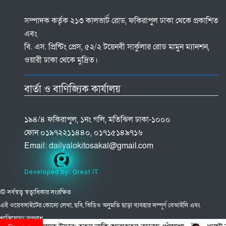
সম্পাদক কর্তৃক ২১৩ কালভার্ট রোড, ফকিরাপুল ঢাকা থেকে প্রকাশিত
এবং
বি. এস. প্রিন্টিং প্রেস, ৫২/২ টয়েনবী সার্কুলার রোড মামুন ম্যানশন,
ওয়ারী ঢাকা থেকে মুদ্রিত।
বার্তা ও বাণিজ্যিক কার্যালয়
১৯৪/৪ ফকিরাপুল, ১নং গলি, মতিঝিল ঢাকা-১০০০
ফোন ০১৯৭২২১১৪৪০, ০১৭১৫১৪৯৭১৬
Email:
dailyalokitosakal@gmail.com
Developed by: Great IT
© সর্বস্বত্ব স্বত্বাধিকার সংরক্ষিত
এই ওয়েবসাইটের কোনো লেখা, ছবি, ভিডিও অনুমতি ছাড়া ব্যবহার সম্পূর্ণ বেআইনি এবং
শাস্তিযোগ্য অপরাধ