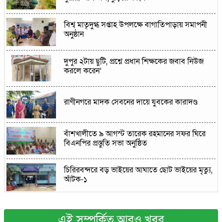
বিশ্ব মাতৃদুগ্ধ সপ্তাহ উপলক্ষে বাগাতিপাড়ায় সমাপনী
অনুষ্ঠান
দুপুর ২টায় ছুটি, প্রশ্নে প্রধান শিক্ষকের জবাব নিউজ
করলে করেন’
রাণীনগরে মাদক সেবনের দায়ে যুবকের কারাদণ্ড
বাঁশখালীতে ৯ আগস্ট তারেক রহমানের সফর ঘিরে
বিএনপির প্রস্তুতি সভা অনুষ্ঠিত
চিরিরবন্দরে বড় ভাইয়ের আঘাতে ছোট ভাইয়ের মৃত্যু,
আঁটক-১
কালীগঞ্জে কম্পিউটার ও ড্রাইভিং প্রশিক্ষণার্থীদের
ভাতা-সনদ বিতরণ
এই সম্পর্কিত আরও খবর