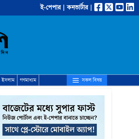
ই-পেপার |
কনভার্টার |
(current)
সকল বিষয়
ইসলাম
গণমাধ্যম