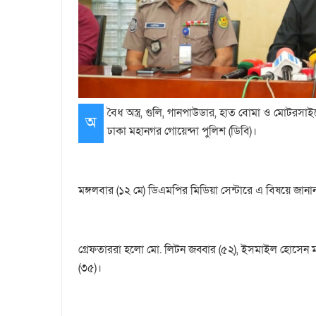
বৈধ অস্ত্র, গুলি, গানপাউডার, হাত বোমা ও মোট
অ
ঢাকা মহানগর গোয়েন্দা পুলিশ (ডিবি)।
মঙ্গলবার (১২ মে) ডিএমপির মিডিয়া সেন্টারে এ বিষয়ে জা
গ্রেফতাররা হলো মো. লিটন জব্বার (৫২), ইসমাইল হোসেন মা
(৩৫)।