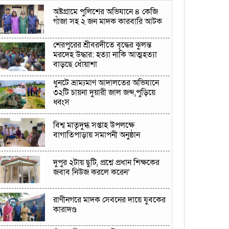
অষ্টগ্রামে পুলিশের অভিযানে ৪ কেজি
গাঁজা সহ ২ জন মাদক কারবারি আটক
শেরপুরের শ্রীবরদীতে বৃদ্ধের ঝুলন্ত
মরদেহ উদ্ধার: হত্যা নাকি আত্মহত্যা
বাড়ছে ধোঁয়াশা
ধুনটে ভ্রাম্যমাণ আদালতের অভিযানে
৩২টি চায়না দুয়ারী জাল জব্দ,পুড়িয়ে
ধ্বংস
বিশ্ব মাতৃদুগ্ধ সপ্তাহ উপলক্ষে
বাগাতিপাড়ায় সমাপনী অনুষ্ঠান
দুপুর ২টায় ছুটি, প্রশ্নে প্রধান শিক্ষকের
জবাব নিউজ করলে করেন’
রাণীনগরে মাদক সেবনের দায়ে যুবকের
কারাদণ্ড