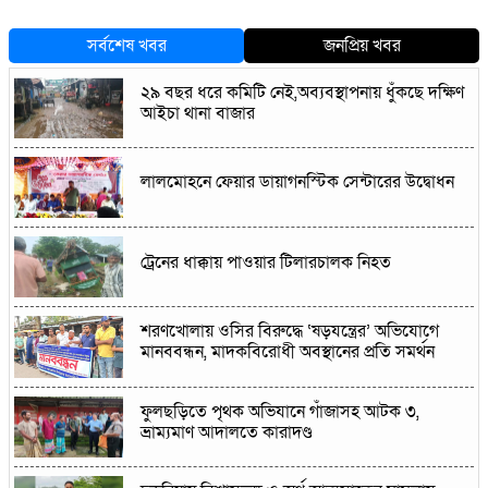
সর্বশেষ খবর
জনপ্রিয় খবর
২৯ বছর ধরে কমিটি নেই,অব্যবস্থাপনায় ধুঁকছে দক্ষিণ
আইচা থানা বাজার
লালমোহনে ফেয়ার ডায়াগনস্টিক সেন্টারের উদ্বোধন
ট্রেনের ধাক্কায় পাওয়ার টিলারচালক নিহত
শরণখোলায় ওসির বিরুদ্ধে ‘ষড়যন্ত্রের’ অভিযোগে
মানববন্ধন, মাদকবিরোধী অবস্থানের প্রতি সমর্থন
ফুলছড়িতে পৃথক অভিযানে গাঁজাসহ আটক ৩,
ভ্রাম্যমাণ আদালতে কারাদণ্ড