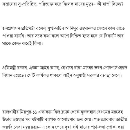
সন্তানেরা সু-প্রতিষ্ঠিত, পরিত্যক্ত ঘরে নিঃসঙ্গ মায়ের মৃত্যু– কী বার্তা দিচ্ছে?
জনপ্রশাসন প্রতিমন্ত্রী বলেন, যুগ্ম-সচিব আনিসুর রহমানকর ফোনে কাল রাতে
পাওয়া যায়নি। তার সঙ্গে কথা বলে আগে নিশ্চিত হতে হবে যে বিষয়টি তার
মাকে কেন্দ্র করেই কিনা।
প্রতিমন্ত্রী বলেন, একটা আইন আছে, যেখানে বাবা-মায়ের ভরণ-পোষণ সংক্রান্ত
বিধান রয়েছে। সেটি কার্যকর থাকলে আইন অনুযায়ী সরকার ব্যবস্থা নেবে।
রাজধানীর মিরপুর-১১ এলাকায় নিজ ফ্ল্যাট থেকে নুরজাহান বেগমের মরদেহ
উদ্ধার হওয়ার পর ঘটনাটি ব্যাপক আলোচনার জন্ম দেয়। গত রোববার জাতীয়
জরুরি সেবা নম্বর ৯৯৯–এ ফোন পেয়ে বৃদ্ধা ওই মায়ের পচা-গলা-পোকা ধরা