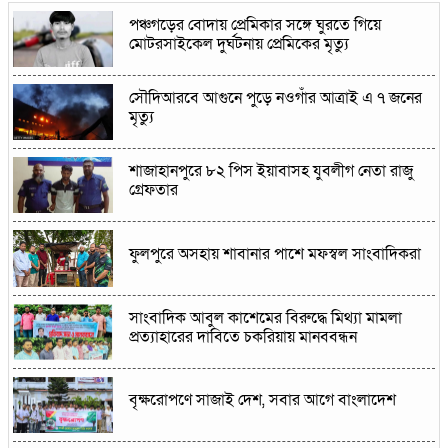
পঞ্চগড়ের বোদায় প্রেমিকার সঙ্গে ঘুরতে গিয়ে
মোটরসাইকেল দুর্ঘটনায় প্রেমিকের মৃত্যু
সৌদিআরবে আগুনে পুড়ে নওগাঁর আত্রাই এ ৭ জনের
মৃত্যু
শাজাহানপুরে ৮২ পিস ইয়াবাসহ যুবলীগ নেতা রাজু
গ্রেফতার
ফুলপুরে অসহায় শাবানার পাশে মফস্বল সাংবাদিকরা
সাংবাদিক আবুল কাশেমের বিরুদ্ধে মিথ্যা মামলা
প্রত্যাহারের দাবিতে চকরিয়ায় মানববন্ধন
বৃক্ষরোপণে সাজাই দেশ, সবার আগে বাংলাদেশ