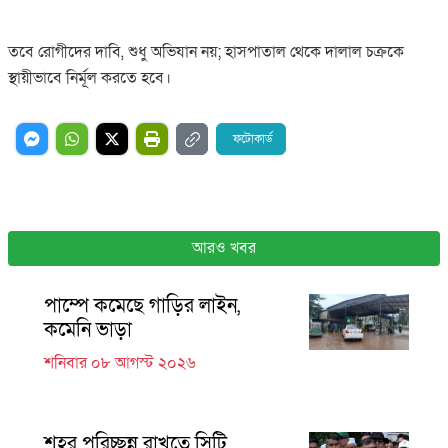
তবে রোগীদের দাবি, শুধু অভিযান নয়; হাসপাতাল থেকে দালাল চক্রকে
স্থায়ীভাবে নির্মূল করতে হবে।
ফটোকার্ড
আরও খবর
পাম্পে কমেছে গাড়ির লাইন,
কমেনি ভাড়া
শনিবার ০৮ আগস্ট ২০২৬
শহর পরিচ্ছন্ন রাখতে সিটি