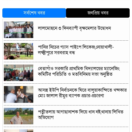
সর্বশেষ খবর
জনপ্রিয় খবর
লালমোহনে ৩ দিনব্যাপী বৃক্ষমেলার উদ্বোধন
পানির নিচের গ্যাস পাইপে লিকেজ,নোয়াখালী-
লক্ষ্মীপুরে সরবরাহ বন্ধ
বেতাগাঁও সরকারি প্রাথমিক বিদ্যালয়ের ম্যানেজিং
কমিটির পরিচিতি ও মতবিনিময় সভা অনুষ্ঠিত
আসন্ন ইউপি নির্বাচনকে ঘিরে বালুয়াকান্দিতে খন্দকার
মোঃ জালাল রীমুর ব্যাপক প্রচার-প্রচারণা
পত্নীতলায় আগাছানাশক দিয়ে ধান নষ্ট,থানায় লিখিত
অভিযোগ