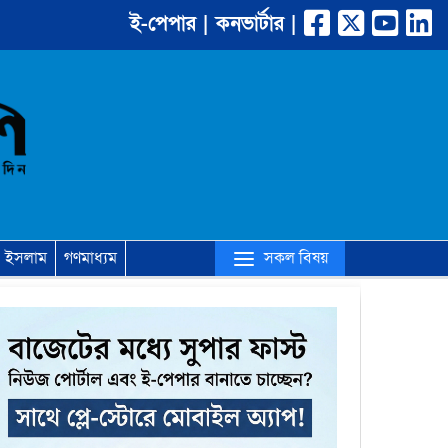
ই-পেপার |
কনভার্টার |
(current)
সকল বিষয়
ইসলাম
গণমাধ্যম