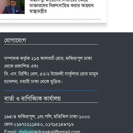
ডাক্তারদের নিরুৎসাহিত করার আহ্বান
স্বাস্থ্যমন্ত্রীর
যোগাযোগ
সম্পাদক কর্তৃক ২১৩ কালভার্ট রোড, ফকিরাপুল ঢাকা
থেকে প্রকাশিত এবং
বি. এস. প্রিন্টিং প্রেস, ৫২/২ টয়েনবী সার্কুলার রোড মামুন
ম্যানশন, ওয়ারী ঢাকা থেকে মুদ্রিত।
বার্তা ও বাণিজ্যিক কার্যালয়
১৯৪/৪ ফকিরাপুল, ১নং গলি, মতিঝিল ঢাকা-১০০০
ফোন ০১৯৭২২১১৪৪০, ০১৭১৫১৪৯৭১৬
Email:
dailyalokitosakal@gmail.com