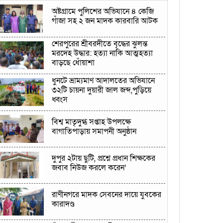
অষ্টগ্রামে পুলিশের অভিযানে ৪ কেজি
গাঁজা সহ ২ জন মাদক কারবারি আটক
শেরপুরের শ্রীবরদীতে বৃদ্ধের ঝুলন্ত
মরদেহ উদ্ধার: হত্যা নাকি আত্মহত্যা
বাড়ছে ধোঁয়াশা
ধুনটে ভ্রাম্যমাণ আদালতের অভিযানে
৩২টি চায়না দুয়ারী জাল জব্দ,পুড়িয়ে
ধ্বংস
বিশ্ব মাতৃদুগ্ধ সপ্তাহ উপলক্ষে
বাগাতিপাড়ায় সমাপনী অনুষ্ঠান
দুপুর ২টায় ছুটি, প্রশ্নে প্রধান শিক্ষকের
জবাব নিউজ করলে করেন’
রাণীনগরে মাদক সেবনের দায়ে যুবকের
কারাদণ্ড