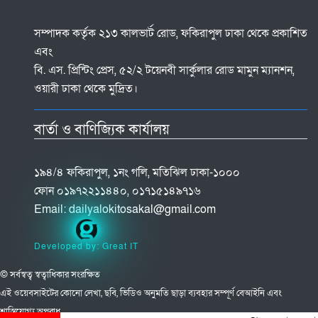
সম্পাদক কর্তৃক ২১৩ কালভার্ট রোড, ফকিরাপুল ঢাকা থেকে প্রকাশিত
এবং
বি. এস. প্রিন্টিং প্রেস, ৫২/২ টয়েনবী সার্কুলার রোড মামুন ম্যানশন,
ওয়ারী ঢাকা থেকে মুদ্রিত।
বার্তা ও বাণিজ্যিক কার্যালয়
১৯৪/৪ ফকিরাপুল, ১নং গলি, মতিঝিল ঢাকা-১০০০
ফোন ০১৯৭২২১১৪৪০, ০১৭১৫১৪৯৭১৬
Email:
dailyalokitosakal@gmail.com
Developed by: Great IT
© সর্বস্বত্ব স্বত্বাধিকার সংরক্ষিত
এই ওয়েবসাইটের কোনো লেখা, ছবি, ভিডিও অনুমতি ছাড়া ব্যবহার সম্পূর্ণ বেআইনি এবং
শাস্তিযোগ্য অপরাধ