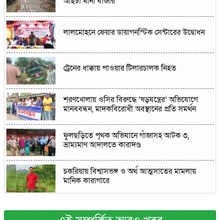
আইচা থানা বাজার
লালমোহনে ফেয়ার ডায়াগনস্টিক সেন্টারের উদ্বোধন
ট্রেনের ধাক্কায় পাওয়ার টিলারচালক নিহত
শরণখোলায় ওসির বিরুদ্ধে ‘ষড়যন্ত্রের’ অভিযোগে
মানববন্ধন, মাদকবিরোধী অবস্থানের প্রতি সমর্থন
ফুলছড়িতে পৃথক অভিযানে গাঁজাসহ আটক ৩,
ভ্রাম্যমাণ আদালতে কারাদণ্ড
চকরিয়ায় বিশ্বাসভঙ্গ ও অর্থ আত্মসাতের মামলায়
মানিক কারাগারে
আত্রাইয়ে ট্রাক্টর চুরি