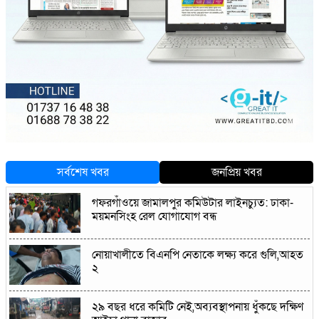
সর্বশেষ খবর
জনপ্রিয় খবর
গফরগাঁওয়ে জামালপুর কমিউটার লাইনচ্যুত: ঢাকা-
ময়মনসিংহ রেল যোগাযোগ বন্ধ
নোয়াখালীতে বিএনপি নেতাকে লক্ষ্য করে গুলি,আহত
২
২৯ বছর ধরে কমিটি নেই,অব্যবস্থাপনায় ধুঁকছে দক্ষিণ