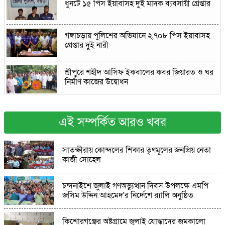
ধুনটে ১৫ পিস ইয়াবাসহ দুই মাদক ব্যবসায়ী গ্রেপ্তার
গঙ্গাচড়ায় পুলিশের অভিযানে ২,৭০৮ পিস ইয়াবাসহ
গ্রেপ্তার দুই নারী
শ্রীপুরে শহীদ আসিফ ইকবালের কবর জিয়ারত ও ঘর
নির্মাণ কাজের উদ্বোধন
লালমোহনে অতিরিক্ত দামে সার বিক্রি, ডিলারকে
অর্থদন্ড
এই সম্পর্কিত আরও খবর
জুলাই গণঅভ্যুত্থান দিবস উপলক্ষে পাঁচকিত্তা উচ্চ
সাতক্ষীরায় কোন্দলের শিকার তৃণমূলের জনপ্রিয় নেতা
বিদ্যালয়ে আলোচনা সভা ও পুরস্কার বিতরণ
কাজী সোহেল
পোরশায়জুলাই অভ্যুত্থানের দ্বিতীয় বার্ষিকীতে ১১ দলীয়
চন্দনাইশে জুলাই গণঅভ্যুত্থান দিবস উপলক্ষে এমপি
ঐক্য পরিষদের মিছিল ও সমাবেশ অনুষ্ঠিত
জসিম উদ্দিন আহমেদ'র নির্দেশে ‍র‍্যালি অনুষ্ঠিত
কিশোরগঞ্জের অষ্টগ্রামে জুলাই যোদ্ধাদের জমকালো
চন্দনাইশে জুলাই গণঅভ্যুত্থান দিবস পালিত