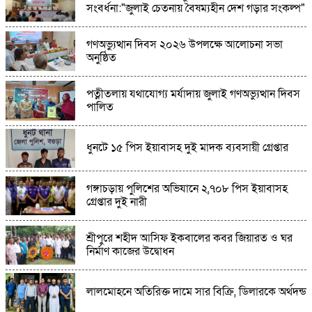
সংবর্ধনা:"জুলাই চেতনায় বৈষম্যহীন দেশ গড়ার সংকল্প"
বর্ষায় সৌন্দর্যে ভাসছে বাঙ্গরার ডালপা বিল,মুগ্ধ
গণঅভ্যুত্থান দিবস ২০২৬ উপলক্ষে আলোচনা সভা
পর্যটকরা
অনুষ্ঠিত
পত্নীতলায় যথাযোগ্য মর্যাদায় জুলাই গণঅভ্যুত্থান দিবস
স্বৈরাচারী শাসনের পতন ঘটেছিল -এমপি কামরুল
পালিত
ধুনটে ১৫ পিস ইয়াবাসহ দুই মাদক ব্যবসায়ী গ্রেপ্তার
ঘাটাইলে যাত্রীবাহী বাসের ধাক্কায় এক নারীর মৃত্যু
গঙ্গাচড়ায় পুলিশের অভিযানে ২,৭০৮ পিস ইয়াবাসহ
গ্রেপ্তার দুই নারী
শ্রীপুরে শহীদ আসিফ ইকবালের কবর জিয়ারত ও ঘর
নির্মাণ কাজের উদ্বোধন
লালমোহনে অতিরিক্ত দামে সার বিক্রি, ডিলারকে অর্থদন্ড