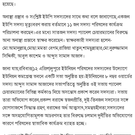
হয়েছে।
অনাস্থা প্রস্থাব ও সংশ্লিষ্ট ইউপি সদস্যদের সাথে কথা বলে জানাগেছে,একজন
ইউপি সদস্য মৃত্যুবরণ করায় বর্তমানে ১১ জন সদস্য পরিষদের কার্যক্রম
পরিচালনা করছেন।এর মধ্যে সাতজন সদস্য প্যানেল চেয়ারম্যানের বিরুদ্ধে
আনা অনাস্থা প্রস্তাবে স্বাক্ষর করেছেন। স্বাক্ষরকারী সদস্যরা হলেন-
মো.আমানুল্লাহ,মোছা.মমতা বেগম,রাজিয়া খাতুন,শামছুন্নাহার,মো.নুরুজ্জামান
সিদ্দিকী, আবুল কাশেম ও আব্দুস সামাদ আজাদ।
জানা যায়,রবিবার(১২ এপ্রিল)দুপুরে ইউনিয়ন পরিষদের সদস্যদের উদ্যোগে
ইউনিয়ন কমপ্লেক্স ভবনে একটি সভা অনুষ্ঠিত হয়।ইউনিয়নের ৮ নম্বর ওয়ার্ডের
সদস্য আব্দুস সামাদ আজাদের সভাপতিত্বে অনুষ্ঠিত ওই সভায় প্যানেল
চেয়ারম্যানের বিভিন্ন কর্মকাণ্ড নিয়ে অসন্তোষ প্রকাশ করেন সদস্যরা। সভায়
তারা অভিযোগ করেন,প্রকল্প বরাদ্দে স্বজনপ্রীতি, দুই-তিনজন সদস্যের সঙ্গে
যোগসাজশে সিদ্ধান্ত গ্রহণ, বরাদ্দের অর্থ আত্মসাৎ,সমন্বয়হীনতা,সদস্যদের
সঙ্গে অসহযোগিতামূলক আচরণসহ তার বিরুদ্ধে চলমান দুর্নীতির অভিযোগের
কারণে পরিষদের স্বাভাবিক কার্যক্রম ব্যাহত হচ্ছে।