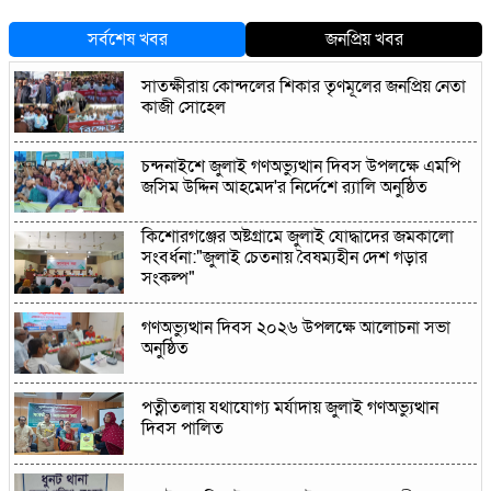
সর্বশেষ খবর
জনপ্রিয় খবর
সাতক্ষীরায় কোন্দলের শিকার তৃণমূলের জনপ্রিয় নেতা
কাজী সোহেল
চন্দনাইশে জুলাই গণঅভ্যুত্থান দিবস উপলক্ষে এমপি
জসিম উদ্দিন আহমেদ'র নির্দেশে ‍র‍্যালি অনুষ্ঠিত
কিশোরগঞ্জের অষ্টগ্রামে জুলাই যোদ্ধাদের জমকালো
সংবর্ধনা:"জুলাই চেতনায় বৈষম্যহীন দেশ গড়ার
সংকল্প"
গণঅভ্যুত্থান দিবস ২০২৬ উপলক্ষে আলোচনা সভা
অনুষ্ঠিত
পত্নীতলায় যথাযোগ্য মর্যাদায় জুলাই গণঅভ্যুত্থান
দিবস পালিত