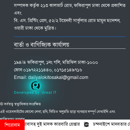
সম্পাদক কর্তৃক ২১৩ কালভার্ট রোড, ফকিরাপুল ঢাকা থেকে প্রকাশিত
এবং
বি. এস. প্রিন্টিং প্রেস, ৫২/২ টয়েনবী সার্কুলার রোড মামুন ম্যানশন,
ওয়ারী ঢাকা থেকে মুদ্রিত।
বার্তা ও বাণিজ্যিক কার্যালয়
১৯৪/৪ ফকিরাপুল, ১নং গলি, মতিঝিল ঢাকা-১০০০
ফোন ০১৯৭২২১১৪৪০, ০১৭১৫১৪৯৭১৬
Email:
dailyalokitosakal@gmail.com
Developed by: Great IT
© সর্বস্বত্ব স্বত্বাধিকার সংরক্ষিত
এই ওয়েবসাইটের কোনো লেখা, ছবি, ভিডিও অনুমতি ছাড়া ব্যবহার সম্পূর্ণ বেআইনি এবং
শাস্তিযোগ্য অপরাধ
াসহ দুই মাদক কারবারি গ্রেপ্তার
চন্দনাইশে মানবতার ফেরিওয়ালা সংগঠন কে
শিরোনাম