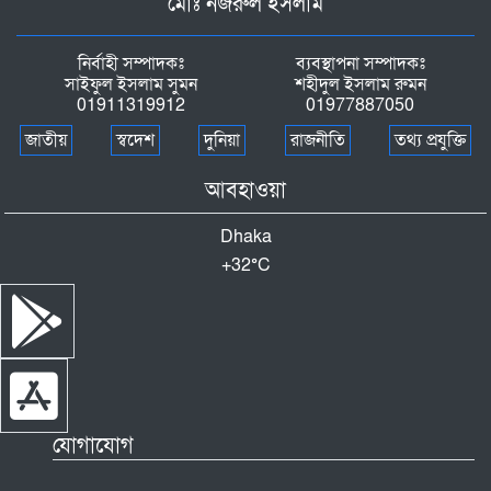
মোঃ নজরুল ইসলাম
নির্বাহী সম্পাদকঃ
ব্যবস্থাপনা সম্পাদকঃ
সাইফুল ইসলাম সুমন
শহীদুল ইসলাম রুমন
01911319912
01977887050
জাতীয়
স্বদেশ
দুনিয়া
রাজনীতি
তথ্য প্রযুক্তি
আবহাওয়া
Dhaka
+
32°
C
যোগাযোগ