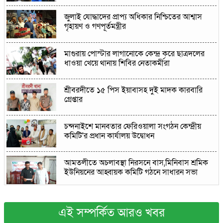
জুলাই যোদ্ধাদের প্রাপ্য অধিকার নিশ্চিতের আশ্বাস
গৃহায়ণ ও গণপূর্তমন্ত্রীর
মাগুরায় পোস্টার লাগানোকে কেন্দ্র করে ছাত্রদলের
ধাওয়া খেয়ে থানায় শিবির নেতাকর্মীরা
শ্রীবরদীতে ১৫ পিস ইয়াবাসহ দুই মাদক কারবারি
গ্রেপ্তার
চন্দনাইশে মানবতার ফেরিওয়ালা সংগঠন কেন্দ্রীয়
কমিটি'র প্রধান কার্যালয় উদ্বোধন
আমতলীতে অচলাবস্থা নিরসনে বাস,মিনিবাস শ্রমিক
ইউনিয়নের আহ্বায়ক কমিটি গঠনে সাধারন সভা
আড়াইহাজারে দুপ্তরা ইউনিয়নের চেয়ারম্যান পদে
শহীদুল ইসলাম শহীদের নির্বাচনীর সালাম ও সমর্থন
এই সম্পর্কিত আরও খবর
প্রত্যাশী